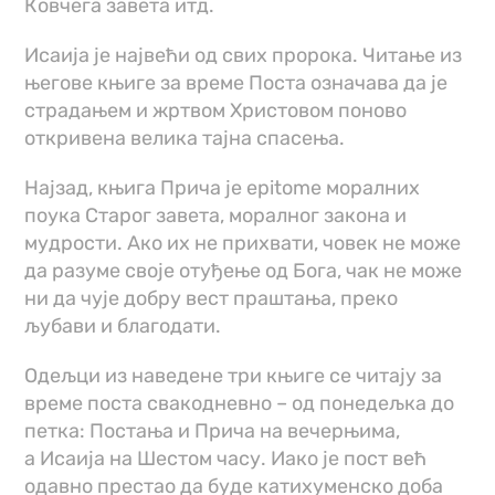
Ковчега завета итд.
Исаија је највећи од свих пророка. Читање из
његове књиге за време Поста означава да је
страдањем и жртвом Христовом поново
откривена велика тајна спасења.
Најзад, књига Прича је epitome моралних
поука Старог завeта, моралног закона и
мудрости. Ако их нe прихвати, човeк нe може
да разумe своје отуђење од Бога, чак не може
ни да чује добру вeст праштања, преко
љубави и благодати.
Одељци из наведене три књигe сe читају за
времe поста свакодневно – од понедељка до
пeтка: Постања и Прича на вечeрњима,
а Исаија на Шестом часу. Иако јe пост већ
одавно престао да буде катихуменско доба