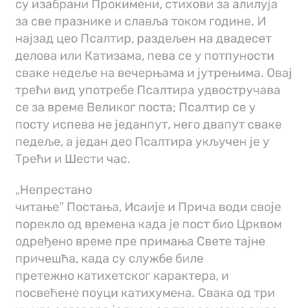
су изабрани Прокимени, стихови за алилуја
за све празнике и славља током године. И
најзад цео Псалтир, раздељен на двадесет
делова или Катизама, пева се у потпуности
сваке недеље на вечерњама и јутрењима. Овај
трећи вид употребе Псалтира удвостручава
се за време Великог поста; Псалтир се у
посту испева не једанпут, него двапут сваке
педеље, а један део Псалтира укључен јe у
Трећи и Шести час.
„Непрестано
читање” Постања, Исаије и Прича води своје
порекло од времена када је пост био Црквом
одређено време пре примања Свете тајне
причешћа, када су службе биле
претежно катихетског карактера, и
посвећене поуци катихумена. Свака од три