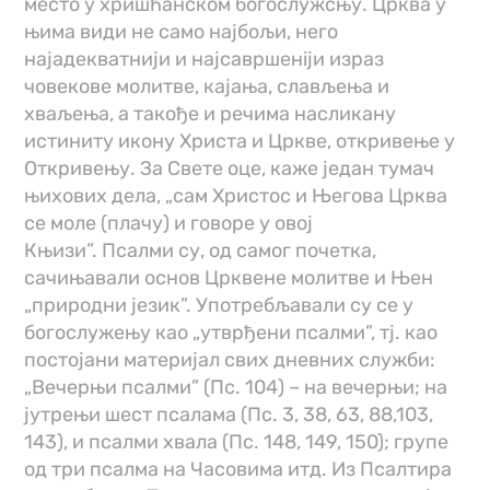
место у хришћанском богослужсњу. Црква у
њима види не само најбољи, него
најадекватнији и најсавршенiји израз
човекове молитве, кајања, слављења и
хваљења, а такође и речима насликану
истиниту икону Христа и Цркве, откривењe у
Откривењу. За Свете оце, каже један тумач
њихових дела, „сам Христос и Његова Црква
се моле (плачу) и говоре у овој
Књизи”. Псалми су, од самог почетка,
сачињавали основ Црквене молитве и Њен
„природни језик”. Употребљавали су се у
богослужењу као „утврђени псалми”, тј. као
постојани материјал свих дневних служби:
„Вечерњи псалми” (Пс. 104) – на вечерњи; на
јутрењи шест псалама (Пс. 3, 38, 63, 88,103,
143), и псалми хвала (Пс. 148, 149, 150); групе
од три псалма на Часовима итд. Из Псалтира