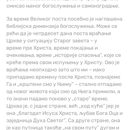
смисао њеног богослужeња и самоизградње.
За време Великог поста посебно је наглашена
библијска димензија богослужења. Може се
рећи да је четрдесет дана поста враћање
Цркве у ситуацију Старог завета – у
време пре Христа, време покајања и
очекивања, време „историје спасења”, које се
креће према свом испуњењу у Христу. Ово је
враћање неопходно зато што ми – иако
припадамо времeну после Христа, познајемо
Га и „крштени смо у Њему” – стално отпадамо
од новог живота који смо од Њега примили, а
то значи падамо поново у „старо” време.
Црква је, с једне стране, већ „код куће” јер је
она „благодат Исуса Христа, љубав Бога Оца и
заједница Духа Светог”. Са друге стране, она
је као путница такође „на свом путу” дугом и