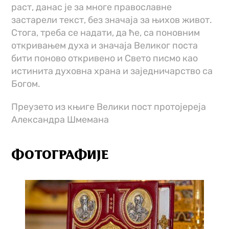
раст, данас је за многе православне
застарели текст, без значаја за њихов живот.
Стога, треба се надати, да ће, са поновним
откривањем духа и значаја Великог поста
бити поново откривено и Свето писмо као
истинита духовна храна и заједничарство са
Богом.
Преузето из књиге Велики пост протојереја
Александра Шмемана
ФОТОГРАФИЈЕ