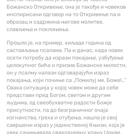
Божанско Откривење, она је такође и човеков
инспирисани одговор на то Откривење па и
образац и садржина његове молитве,
слављења и поклоњења.
Прошло је, на пример, хиљаде година од
састављања псалама. Па и данас, када човек
осети потребу да изрази покајање, узбуђење
целокупног бића и призив Божанске милости,
он у псалму налази одговарајући израз
покајања, који почиње са „Помилуј ме, Боже!…”
Свака ситуација у којој човек може да себе
представи пред Богом, светом и другим
људима, од свеобухватне радости Божје
присутности, па до безграничног очаја
изгнанства, греха и отуђења, нашла је свој
савршени израз у јединственој Књизи, која је
увек сачињавала свакодневну храну Цркве,