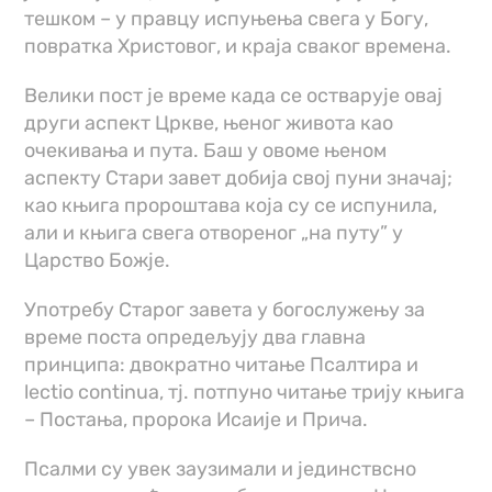
тешком – у правцу испуњења свега у Богу,
повратка Христовог, и краја сваког времена.
Велики пост је време када се остварује овај
други аспект Цркве, њеног живота као
очекивања и пута. Баш у овоме њеном
аспекту Стари завет добија свој пуни значај;
као књига пророштава која су сe испунила,
али и књига свeга отвореног „на путу” у
Царство Божје.
Употребу Старог завета у богослужењу за
време поста опредељују два главна
принципа: двократно читање Псалтира и
lectio continua, тј. потпуно читање трију књига
– Постања, пророка Исаије и Прича.
Псалми су увек заузимали и јединствсно