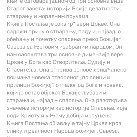
књиге одговара једном од три основна вида
Старог завета: историји Божје делатности,
стварању и моралним поукама.
Књига Постања је „оквир” вери Цркве. Она
садржи причу о стварању, паду и, најзад, о
обећању и почетку спасења преко Божијег
Савеза са Његовим изабраним народом. Он
нам саопштава три основне димензије вере
Цркве у Бога као Створитеља, Судију и
Спаситеља. Она открива основе хришћанског
поимања човека створеног „по слици и
прилици Божијој”, отпалог од Бога и човека,
који је остао објекат Божије љубави и
старања и, најзад – спасења. Она разоткрива
значење историје као историје Спасења, која
води Христу и у Њему добија испуњење.
Књига Постања објављује тајну Цркве кроз
слику и реалност Народа Божијег, Савеза,