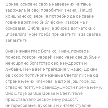
Цркве, основна сврха наведених читања
задржала је свој првобитни значај. Нашој
хришћанској вери јe потребно да се сваке
годинe вратимо библијским изворима и
основама. Библија нијe збирка догматских
„предлога” које треба прихватити и за свагда
запамтити.
Она јe живи глас Бога који нам, поново и
поново, говори уводећи нас увек све дубље у
неисцрпно богатство своје мудрости и
љубави. Нема веће трагедије у нашој Цркви
од скоро потпуног незнања Светог писма од
стране њених чланова, а што је још горе, од
стварно потпуне равнодушности према њему.
Оно што је за Оце Цркве и Светитеље
представљало бесконачну радост,
интересовање, духовни и интелектуални