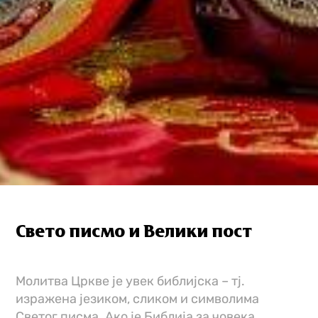
Свето писмо и Велики пост
Молитва Цркве је увек библијска – тј.
изражена језиком, сликом и символима
Светог писма. Ако је Библија за човека