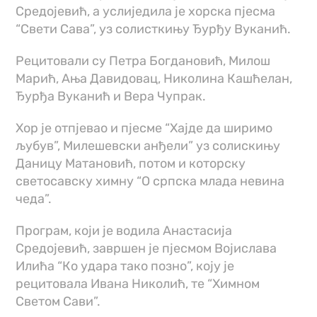
Средојевић, а услиједила је хорска пјесма
“Свети Сава”, уз солисткињу Ђурђу Вуканић.
Рецитовали су Петра Богдановић, Милош
Марић, Ања Давидовац, Николина Кашћелан,
Ђурђа Вуканић и Вера Чупрак.
Хор је отпјевао и пјесме “Хајде да ширимо
љубув”, Милешевски анђели” уз солискињу
Даницу Матановић, потом и которску
светосавску химну “О српска млада невина
чеда”.
Програм, који је водила Анастасија
Средојевић, завршен је пјесмом Војислава
Илића “Ко удара тако позно”, коју је
рецитовала Ивана Николић, те “Химном
Светом Сави”.