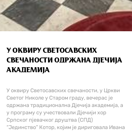
У ОКВИРУ СВЕТОСАВСКИХ
СВЕЧАНОСТИ ОДРЖАНА ДЈЕЧИЈА
АКАДЕМИЈА
У оквиру Светосавских свечаности, у Цркви
Светог Николе у Старом граду, вечерас је
одржана традиционална Д‌јечија академија, а
у програму су учествовали Д‌јечији хор
Српског пјевачког друштва (СПД)
“Јединство” Котор, којим је дириговала Ивана