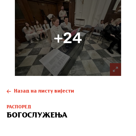
+24
Назад на листу вијести
РАСПОРЕД
БОГОСЛУЖЕЊА