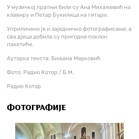
У музичкој пратњи били су Ана Михаљевић на
клавиру и Петар Букилица на гитари.
Уприличено је и заједничко фотографисање, а
сва д‌јеца добила су пригодне поклон
пакетиће.
Ауторка текста: Биљана Марковић
Фото: Радио Котор / Б.М.
Радио Котор
ФОТОГРАФИЈЕ