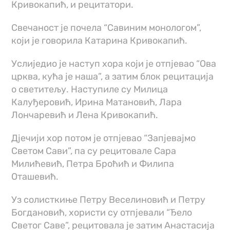
Кривокапић, и рецитатори.
Свечаност је почела “Савиним монологом”,
који је говорила Катарина Кривокапић.
Услиједио је наступ хора који је отпјевао “Ова
црква, кућа је наша”, а затим блок рецитација
о светитељу. Наступиле су Милица
Калуђеровић, Ирина Матановић, Лара
Лончаревић и Лена Кривокапић.
Д‌јечији хор потом је отпјевао “Запјевајмо
Светом Сави”, па су рецитовале Сара
Милићевић, Петра Броћић и Филипа
Оташевић.
Уз солисткиње Петру Веселиновић и Петру
Богдановић, хористи су отпјевали “Ђело
Светог Саве”, рецитовала је затим Анастасија