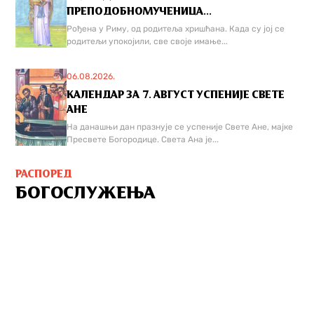
ПРЕПОДОБНОМУЧЕНИЦА...
Рођена у Риму, од родитеља хришћана. Када су јој се
родитељи упокојили, све своје имање...
06.08.2026.
КАЛЕНДАР ЗА 7. АВГУСТ УСПЕНИЈЕ СВЕТЕ
АНЕ
На данашњи дан празнује се успеније Свете Ане, мајке
Пресвете Богородице. Света Ана је...
РАСПОРЕД
БОГОСЛУЖЕЊА