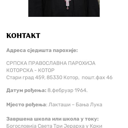
КОНТАКТ
Адреса сједишта парохије:
СРПСКА ПРАВОСЛАВНА ПАРОХИЈА
КОТОРСКА - КОТОР
Стари град 459, 85330 Котор, пошт.фах 46
Датум рођења:
8.фебруар 1964.
Мјесто рођења
: Лакташи – Бања Лука
Завршена школа или школа у току:
Богословија Света Три Јерарха у Крки