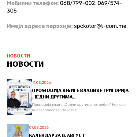
Мобилни телефон:
068/799-002
,
069/574-
305
Имејл адреса парохије:
spckotor@t-com.me
НОВОСТИ
НОВОСТИ
11.08.2026.
ПРОМОЦИЈА КЊИГЕ ВЛАДИКЕ ГРИГОРИЈА
,,ЈЕДНИ ДРУГИМА...
Промоција књиге „Једни другима потребни“ Његовог
високопреосвештенства...
07.08.2026.
КАЛЕНДАР ЗА 8. АВГУСТ