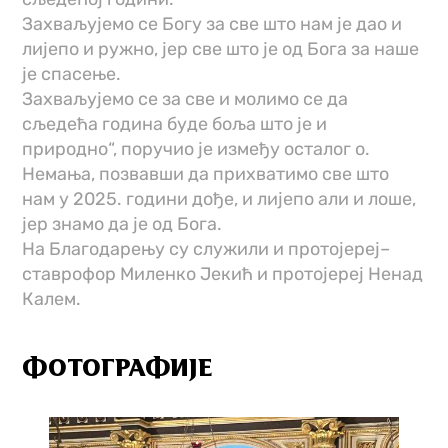
Захваљујемо се Богу за све што нам је дао и
лијепо и ружно, јер све што је од Бога за наше
је спасење.
Захваљујемо се за све и молимо се да
сљедећа година буде боља што је и
природно“, поручио је између осталог о.
Немања, позвавши да прихватимо све што
нам у 2025. години дође, и лијепо али и лоше,
јер знамо да је од Бога.
На Благодарењу су служили и протојереј–
ставрофор Миленко Јекић и протојереј Ненад
Калем.
ФОТОГРАФИЈЕ