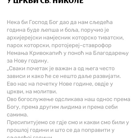
У ЦРКВИ СВ. НИКОЛЕ
Нека би Господ Бог дао да нам сљедећа
година буде љепша и боља, поручио је
архијерејски намјесник которско тиватски,
парох которски, протојереј-ставрофор
Немања Кривокапић у поноћ на Благодарењу
за Нову годину.
„Сваки почетак је важан а од њега често
зависи и како ће се нешто даље развијати.
Ево нас на почетку Нове године, овдје у
цркви, на молитви.
Ово богослужење одсликава наш однос према
Богу, према другим љидима и према себи
самима.
Пресипитујемо се гдје смо и какви смо били у
прошлој години и што се да поправити у
сљедећој години.