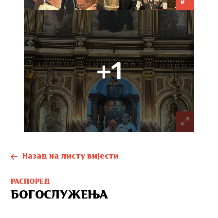
+1
Назад на листу вијести
РАСПОРЕД
БОГОСЛУЖЕЊА