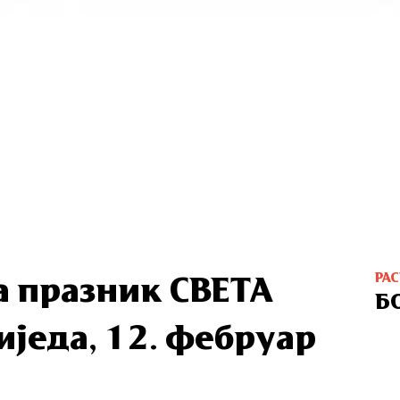
РА
 празник СВЕТА
Б
иједа, 12. фебруар