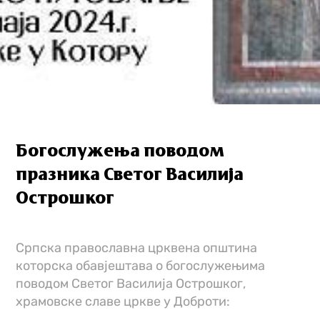
Богослужења поводом
празника Светог Василија
Острошког
Српска православна црквена општина
которска обавјештава о богослужењима
поводом Светог Василија Острошког,
храмовске славе цркве у Доброти: