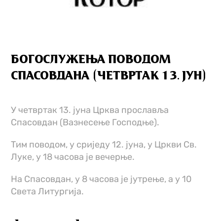
БОГОСЛУЖЕЊА ПОВОДОМ
СПАСОВДАНА (ЧЕТВРТАК 13. ЈУН)
У четвртак 13. јуна Црква прославља
Спасовдан (Вазнесење Господње).
Тим поводом, у сриједу 12. јуна, у Цркви Св.
Луке, у 18 часова је вечерње.
На Спасовдан, у 8 часова је јутрење, а у 10
Света Литургија.