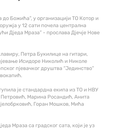
 до Божића”, у организацији ТО Котор и
 оружја у 12 сати почела централна
ћи Д‌једа Мраза” - прослава Д‌јечје Нове
лавиру, Петра Букилице на гитари,
пјевање Исидоре Николић и Николе
Српског пјевачког друштва “Јединство”
ивокапић.
тупила је стандардна екипа из ТО и НВУ
 Петровић, Марина Росандић, Анита
јелобрковић, Горан Мошков, Мића
еда Мраза са градског сата, који је уз