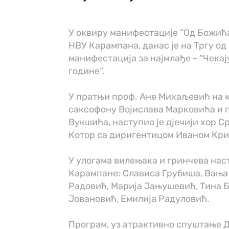
У оквиру манифестације “Од Божића
НВУ Карампана, данас је на Тргу од
манифестација за најмлађе - “Чекају
године”.
У пратњи проф. Ане Михаљевић на к
саксофону Војислава Марковића и 
Вукшића, наступио је д‌јечији хор 
Котор са диригентицом Иваном Кр
У улогама вилењака и гринчева нас
Карампане: Слависа Грубиша, Вања
Радовић, Марија Јањушевић, Тина Б
Јовановић, Емилија Радуловић.
Програм, уз атрактивно спуштање Д‌ј