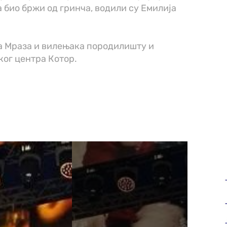
 био бржи од гринча, водили су Емилија
еда Мраза и вилењака породилишту и
ког центра Котор.