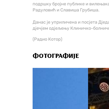
подршку бројне публике и вилењака
Радуловић и Славиша Грубиша.
Данас је уприличена и посјета Д‌ј
д‌јечјем од‌јељењу Клиничко-болнич
(Радио Котор)
ФОТОГРАФИЈЕ