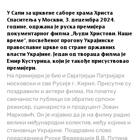
У Сали за црквене саборе храма Христа
Спаситеља у Москви, 3. децембра 2024.
године, одржана је руска премијера
документарног филма „Људи Христови. Наше
време“, посвећеног прогону Украјинске
православне цркве од стране државних
власти Украјине. Један од твораца филма је
Емир Кустурица, који је такође присуствовао
премијери.
На премијери је био и Свјатјејши Патријарх
московски и све Русије г. Кирил. Присутне су
поздравили и актери филма. На почетку
свечаности публици се обратио српски
режисер, сценариста и продуцент Јован
Марковић. Он је изјавио да је на филму радио
велики међународни колектив, међу којима и
становнци Украјине. Поздравно слово
председника Руске Федерације В.В. Путина