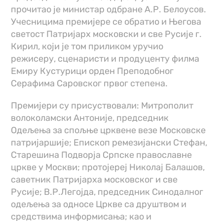
прочитао је министар одбране А.Р. Белоусов.
Учесницима премијере се обратио и Његова
светост Патријарх московски и све Русије г.
Кирил, који је том приликом уручио
режисеру, сценаристи и продуценту филма
Емиру Кустурици орден Преподобног
Серафима Саровског првог степена.
Премијери су присуствовали: Митрополит
волоколамски Антоније, председник
Одељења за спољње црквене везе Московске
патријаршије; Епископ ремезијански Стефан,
Старешина Подворја Српске православне
цркве у Москви; протојереј Николај Балашов,
саветник Патријарха московског и све
Русије; В.Р.Легојда, председник Синодалног
одељења за односе Цркве са друштвом и
средствима информисања; као и