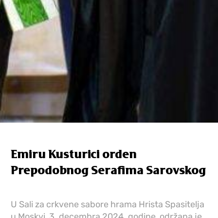
Emiru Kusturici orden
Prepodobnog Serafima Sarovskog
U Sali za crkvene sabore hrama Hrista Spasitelja
u Moskvi, 3. decembra 2024. godine, održana je