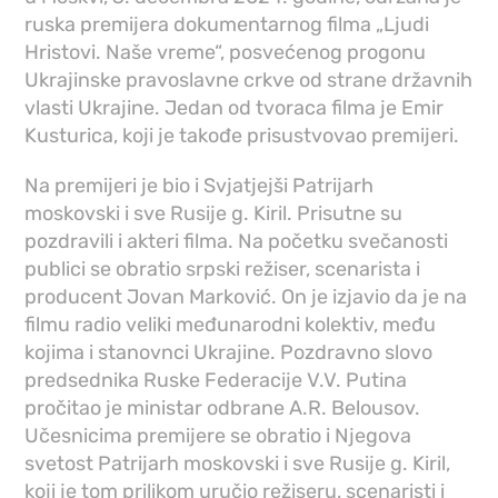
ruska premijera dokumentarnog filma „Ljudi
Hristovi. Naše vreme“, posvećenog progonu
Ukrajinske pravoslavne crkve od strane državnih
vlasti Ukrajine. Jedan od tvoraca filma je Emir
Kusturica, koji je takođe prisustvovao premijeri.
Na premijeri je bio i Svjatjejši Patrijarh
moskovski i sve Rusije g. Kiril. Prisutne su
pozdravili i akteri filma. Na početku svečanosti
publici se obratio srpski režiser, scenarista i
producent Jovan Marković. On je izjavio da je na
filmu radio veliki međunarodni kolektiv, među
kojima i stanovnci Ukrajine. Pozdravno slovo
predsednika Ruske Federacije V.V. Putina
pročitao je ministar odbrane A.R. Belousov.
Učesnicima premijere se obratio i Njegova
svetost Patrijarh moskovski i sve Rusije g. Kiril,
koji je tom prilikom uručio režiseru, scenaristi i