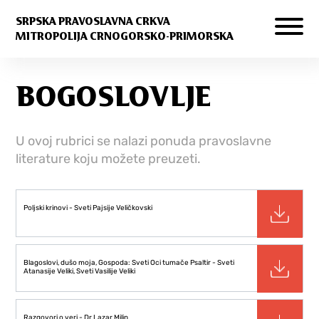
SRPSKA PRAVOSLAVNA CRKVA
MITROPOLIJA CRNOGORSKO-PRIMORSKA
BOGOSLOVLJE
U ovoj rubrici se nalazi ponuda pravoslavne
literature koju možete preuzeti.
Poljski krinovi - Sveti Pajsije Veličkovski
Blagoslovi, dušo moja, Gospoda: Sveti Oci tumače Psaltir - Sveti
Atanasije Veliki, Sveti Vasilije Veliki
Razgovori o veri - Dr Lazar Milin