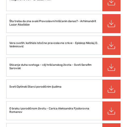
Šta treba da zna svaki Pravoslavni hrišćanin danas? - Arhimandrit
Lazar Abašidze
Vera svetih: katihizis Istočne pravoslavne crkve - Episkop Nikolaj D.
Velimirović
Sticanje duha svetoga – cilj hrišćanskog života - Sveti Serafim
Sarovski
Sveti Optinski Starci porodičnim ljudima
O braku i porodičnom životu - Carica Aleksandra Fjodorovna
Romanov