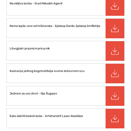
Nevidljiva borba - Sveti Nikodim Agiorit
Nema lepše vere od hrišćanske - Episkop Danilo, Episkop Amfilohije
Liturgijski i praznicni prirucnik
Kazivanja jednog bogotražitelja svome duhovnom ocu
Jednom za ceo život - Ilija Šugajev
Kako izlečiti bolesti duše - Arhimandrit Lazar Abašidze