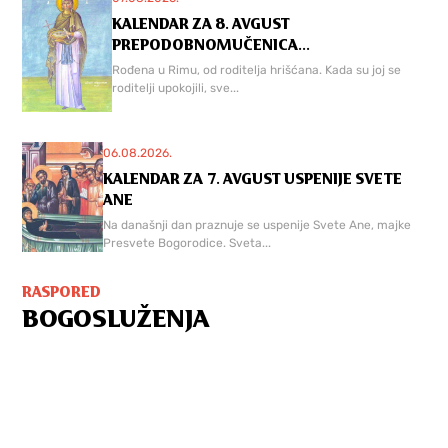
KALENDAR ZA 8. AVGUST
PREPODOBNOMUČENICA...
Rođena u Rimu, od roditelja hrišćana. Kada su joj se
roditelji upokojili, sve...
06.08.2026.
KALENDAR ZA 7. AVGUST USPENIJE SVETE
ANE
Na današnji dan praznuje se uspenije Svete Ane, majke
Presvete Bogorodice. Sveta...
RASPORED
BOGOSLUŽENJA