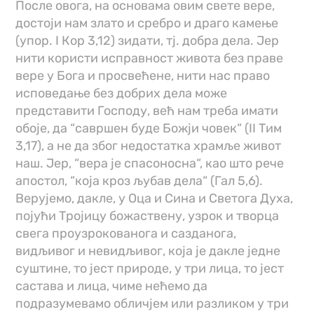
После овога, на основама овим свете вере,
достоји нам злато и сребро и драго камење
(упор. I Кор 3,12) зидати, тј. добра дела. Јер
нити користи исправност живота без праве
вере у Бога и просвећене, нити нас право
исповедање без добрих дела може
представити Господу, већ нам треба имати
обоје, да “савршен буде Божји човек“ (II Тим
3,17), а не да због недостатка храмље живот
наш. Јер, “вера је спасоносна“, као што рече
апостол, “која кроз љубав дела“ (Гал 5,6).
Верујемо, дакле, у Оца и Сина и Светога Духа,
појући Тројицу божаствену, узрок и творца
свега проузрокованога и сазданога,
видљивог и невидљивог, која је дакле једне
суштине, то јест природе, у три лица, то јест
састава и лица, чиме нећемо да
подразумевамо обличјем или разликом у три