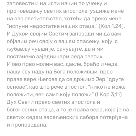
заповести и на исти начин по учењу и
проповедању светих апостола, уздиже мене
на ово светитељство, хотећи да преко мене
“испуни недостатке наших отаца.“ (Кол 1,24).
И Духом својим Светим заповеди ми да вам
објавим реч своју о вашем спасењу, коју, с
љубављу чувши је, сачувајте, да и ми
постанемо заједничари реда светих.
И ово прво молим вас, дакле, браћо и чеда,
нашу сву наду на Бога положивши, прво
праве вере Његове да се држимо Јер “друге
основе“, као што рече апостол, “нико не може
положити, већ само коју положи“ (I Кор 3,11)
Дух Свети преко светих апостола и
богоносних отаца, а то је права вера, која је на
светих седам васељенских сабора потврђена
и проповедана.