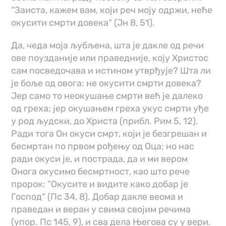
“Заиста, кажем вам, који реч моју одржи, неће
окусити смрти довека“ (Јн 8, 51).
Да, чеда моја љубљена, шта је дакле од речи
ове поузданије или праведније, коју Христос
сам посведочава и истином утврђује? Шта ли
је боље од овога: не окусити смрти довека?
Јер само то неокушање смрти већ је далеко
од греха; јер окушањем греха укус смрти уђе
у род људски, до Христа (прибл. Рим 5, 12).
Ради тога Он окуси смрт, који је безгрешан и
бесмртан по првом рођењу од Оца; но нас
ради окуси је, и пострада, да и ми вером
Онога окусимо бесмртност, као што рече
пророк: “Окусите и видите како добар је
Господ“ (Пс 34, 8). Добар дакле веома и
праведан и веран у свима својим речима
(упор. Пс 145, 9), и сва дела Његова су у вери.