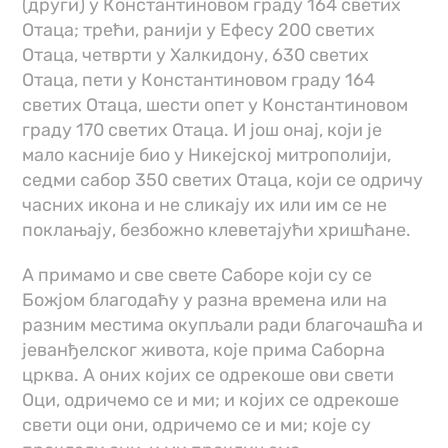
(други) у Константиновом граду 164 светих
Отаца; трећи, ранији у Ефесу 200 светих
Отаца, четврти у Халкидону, 630 светих
Отаца, пети у Константиновом граду 164
светих Отаца, шести опет у Константиновом
граду 170 светих Отаца. И још онај, који је
мало касније био у Никејској митрополији,
седми сабор 350 светих Отаца, који се одричу
часних икона и не сликају их или им се не
поклањају, безбожно клеветајући хришћане.
А примамо и све свете Саборе који су се
Божјом благодаћу у разна времена или на
разним местима окупљали ради благочашћа и
јеванђелског живота, које прима Саборна
црква. А оних којих се одрекоше ови свети
Оци, одричемо се и ми; и којих се одрекоше
свети оци они, одричемо се и ми; које су