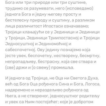
Бога или три природе или три суштине,
трудимо се разумевати, него (исповедамо)
једнога Бога и једну његову просту и
бестелесну природу и суштину, а разликом
лица различитост Ипостаси означавамо;
Тројици клањајући се у Јединици и Јединици
у Тројици, Јединици Триипостасној и Тројици
Једносуштној и Јединомоћној и
сабеспочетној. Ову једину познајемо која
јесте увек, беспочетну, нестворену, бесмртну,
непропадљиву, бестрасну, која све ствара и
(све) држи и (о свему) промишља.
И једнога од Тројице, не Оца ни Светога Духа,
већ од Бога Оца рођенога Сина и Бога, Логоса,
надвремено и нераздељиво рођенога од
Њега, а не створеног, једносуштног родитељу
и увек са Њим постојећег; које је добротом