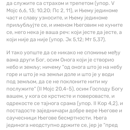
да служите са страхом и трепетом (упор. V
Мојс 6,6, 13; 10,20; Пс 2, 11), и Њему јединоме
част и славу узносите, и Њему јединоме
приљубљујте се, и именом Његовим не куните
се, него нека је ваша реч: који јесте да јесте, а
који није да није (упор. Јк 5,12; Мт 5,37).
И тако уопште да се никако не спомиње међу
вама други Бог, осим Онога који је створио
небо и земљу; ничему “од онога што је на небу
горе и што је на земљи доле и што је у води
под земљом, да се не поклоните нити му
послужите“ (II Мојс 20,4-5), осим Господу Богу
вашем, у кога се крстисте и поверовасте, и
одрекосте се тајнога срама (упор. II Кор 4,2), и
постадосте заједничари добре вере Његове и
саучесници Његове бесмртности. Њега
јединога неодступно држите се, јер је “пред