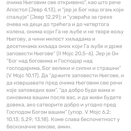
очима Његовим све откривено“, као што рече
Апостол (Јевр 4,13), и “јер је Бог наш огањ који
спаљује“ (Јевр 12,29); и “узвраћа за грехе
очева на деци до трећега и до четвртога
колена, онима који Га не љубе и не творе вољу
Његову, а чини милост хиљадама и
десетинама хиљада оних који Га љубе и држе
заповести Његове“ (II Мојс 20,5-6). Јер је Он
“Бог над боговима и Господар над
господарима, Бог велики и силни и страшни“
(V Мојс 10,17). Да “држите заповести Његове, и
да извршавате пред очима Његовим све речи
које заповедих вам“, “да добро буде вама и
синовима вашим после вас, и да живи будете
довека, ако сатворите добро и угодно пред
Господом Богом вашим“ (упор. V Мојс 6,2;
10,13; 5,29; 13,18). Коме слава беспочетност у
бесконачне векове, амин.