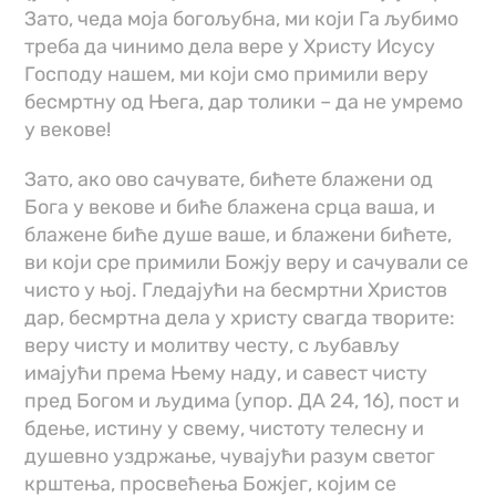
Зато, чеда моја богољубна, ми који Га љубимо
треба да чинимо дела вере у Христу Исусу
Господу нашем, ми који смо примили веру
бесмртну од Њега, дар толики – да не умремо
у векове!
Зато, ако ово сачувате, бићете блажени од
Бога у векове и биће блажена срца ваша, и
блажене биће душе ваше, и блажени бићете,
ви који сре примили Божју веру и сачували се
чисто у њој. Гледајући на бесмртни Христов
дар, бесмртна дела у христу свагда творите:
веру чисту и молитву честу, с љубављу
имајући према Њему наду, и савест чисту
пред Богом и људима (упор. ДА 24, 16), пост и
бдење, истину у свему, чистоту телесну и
душевно уздржање, чувајући разум светог
крштења, просвећења Божјег, којим се