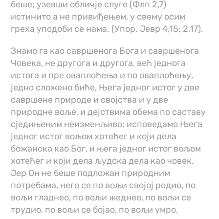
беше; узевши обличје слуге (Флп 2,7)
истинито а не привиђењем, у свему осим
греха уподоби се нама. (Упор. Јевр 4,15; 2,17).
Знамо га као савршенога Бога и савршенога
Човека, не другога и другога, већ једнога
истога и пре оваплоћења и по оваплоћењу,
једно сложено биће, Њега једног истог у две
савршене природе и својства и у две
природне воље, и дејствима обема по саставу
сједињеним неизменљиво: исповедамо Њега
једног истог вољом хотећег и који дела
божанска као Бог, и њега једног истог вољом
хотећег и који дела људска дела као човек.
Јер Он не беше подложан природним
потребама, него се по вољи својој родио, по
вољи гладнео, по вољи жеднео, по вољи се
трудио, по вољи се бојао, по вољи умро,