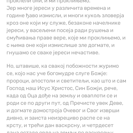
проклели они, и ми проклињемо.
Јер многе јереси у различита времена и
године ђаво измисли, и многи кукољ зловерја
кроз оне који му служе, безаконе начелнике
јереси, у васељени посеја ради рушења и
смућивања праве вере, које ми проклињемо, и
с њима оне који измислише зле догмате, и
гнушамо се сваке јереси нечастиве.
Но, штавише, ка свакој побожности журимо
се, којо нас уче богомудре слуге Божје:
пророци, апостоли и светитељи, као што и сам
Господ наш Исус Христос, Син Божји, рече,
када од Оца дође на земљу и оваплоти се и
роди се по други пут, од Пречисте увек Деве,
и догмате домостроја Очевог и Свог изврши
дивно, и заиста неизрециво распе се на
крсту, и трећи дан васкрсну, и четрдесет
дана остаде овде на земљи по васкрсењу