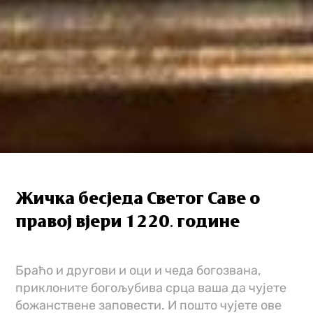
Жичка бесjеда Светог Саве о
правој вjери 1220. године
Браћо и другови и оци и чеда богозвана,
приклоните богољубива срца ваша да чујете
божанствене заповести. И пошто чујете ове