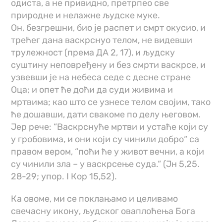
одиста, а не привидно, претрпео све
природне и нелажне људске муке.
Он, безгрешни, био је распет и смрт окусио, и
трећег дана васкрснуо телом, не видевши
трулежност (према ДА 2, 17), и људску
суштину неповређену и без смрти васкрсе, и
узвевши је на небеса седе с десне стране
Оца; и опет ће доћи да суди живима и
мртвима; као што се узнесе телом својим, тако
ће дошавши, дати свакоме по делу његовом.
Јер рече: “Васкрснуће мртви и устаће који су
у гробовима, и они који су чинили добро“ са
правом вером, “поћи ће у живот вечни, а који
су чинили зла – у васкрсење суда.“ (Јн 5,25.
28-29; упор. I Кор 15,52).
Ка овоме, ми се поклањамо и целивамо
свечасну икону, људског оваплоћења Бога