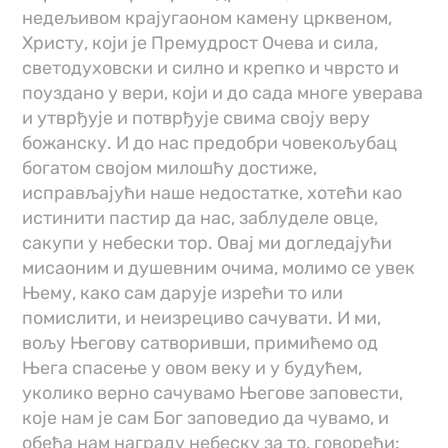
недељивом крајугаоном камену црквеном,
Христу, који је Премудрост Очева и сила,
светодуховски и силно и крепко и чврсто и
поуздано у вери, који и до сада многе уверава
и утврђује и потврђује свима своју веру
божанску. И до нас предобри човекољубац
богатом својом милошћу достиже,
исправљајући наше недостатке, хотећи као
истинити пастир да нас, заблуделе овце,
сакупи у небески тор. Овај ми догледајући
мисаоним и душевним очима, молимо се увек
Њему, како сам дарује изрећи то или
помислити, и неизрециво сачувати. И ми,
вољу Његову сатворивши, примићемо од
Њега спасење у овом веку и у будућем,
уколико верно сачувамо Његове заповести,
које нам је сам Бог заповедио да чувамо, и
обећа нам награду небеску за то, говорећи: