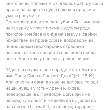
свете речи, положите их, дакле, браћо, у ваша
срца и на савјести душа ваших и пред очи
ума, и разумијте.
Премилосрдни и човекољубиви Бог, имајући
неизмерну милост према људском роду,
приклони небеса и сиђе на земљу и својим
божаственим промислом и добровољним
подношењем многоврсних страдања
божанског тела просвети наш род и посла
свете Апостоле у сав свет, рекавши им:
“Идите и научите све народе, крстећи их у
име Оца и Сина и Светога Духа“ (Мт 28,19).
Али како они сами до нас не дођоше, то оци
наши, чувши уистину речи њихове,
повероваше им. Предобри Бог, који има
бескрајну милост и не жели да ни један од
нас погине (I Тим 2,4), и по истој тој првој