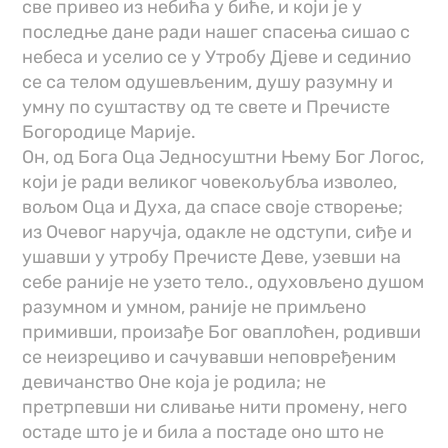
све привео из небића у биће, и који је у
последње дане ради нашег спасења сишао с
небеса и уселио се у Утробу Дјеве и сединио
се са телом одушевљеним, душу разумну и
умну по суштаству од те свете и Пречисте
Богородице Марије.
Он, од Бога Оца Једносуштни Њему Бог Логос,
који је ради великог човекољубља изволео,
вољом Оца и Духа, да спасе своје створење;
из Очевог наручја, одакле не одступи, сиђе и
ушавши у утробу Пречисте Деве, узевши на
себе раније не узето тело., одуховљено душом
разумном и умном, раније не примљено
примивши, произађе Бог оваплоћен, родивши
се неизрециво и сачувавши неповређеним
девичанство Оне која је родила; не
претрпевши ни сливање нити промену, него
остаде што је и била а постаде оно што не