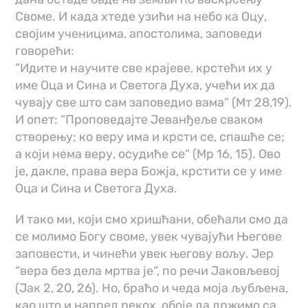
Своме. И када хтеде узићи на небо ка Оцу,
својим ученицима, апостолима, заповеди
говорећи:
“Идите и научите све крајеве, крстећи их у
име Оца и Сина и Светога Духа, учећи их да
чувају све што сам заповедио вама“ (Мт 28,19).
И опет: “Проповедајте Јеванђеље сваком
створењу; ко веру има и крсти се, спашће се;
а који нема веру, осудиће се“ (Мр 16, 15). Ово
је, дакле, права вера Божја, крстити се у име
Оца и Сина и Светога Духа.
И тако ми, који смо хришћани, обећали смо да
се молимо Богу своме, увек чувајући Његове
заповести, и чинећи увек његову вољу. Јер
“вера без дела мртва је“, по речи Јаковљевој
(Јак 2, 20, 26). Но, браћо и чеда моја љубљена,
као што и напред рекох, обоје да држимо са