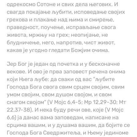
одрекосмо Сотоне и свих дела његових. И
свагда покајање љубити, исповедање својих
грехова и плакање над њима и смирење,
праведност, поучење, исправљање свога
живота, мржњу на грех; неопијање, не
блудничење, него, напротив, чист живот,
какав је угодно гледати Божјим очима.
Јер Бог је један од почетка и у бесконачне
векове. И ово је прва заповест речена онима
који Њега љубе: да сваки од вас “љубите
Господа Бога свога свим срцем својим, свим
умом својим, свом душом својом, и свом
снагом својом“ (V Мојс 6,4-5; Мр 12,29-30; Мт
22,37-38). И нека буду речи ове, које (V Мојс
6,6) ја данас вама заповедам, написане на
срцима вашим, и у душама вашим, да бојите се
Господа Бога Сведржитеља, и Њему јединоме