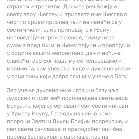
страхом и трепетом. Држите реч Божју и
свету веру Његову, и трисвето име Његово с
чистим срцем призивајте, и не ленећи се у
светим молитвама припадајте к Њему,
исповедајући грехове своје, плачући са
сузама пред Њим, и Њему појући и препојући
у срцима вашим непрестано, дан и ноћ, не
слабећи. Јер Бог, када му се исповедамо и
молимо Га, сам уверава људе и духовно улази
у срца оних који добро слушају учење о Богу.
Јер учење духовно није игра, ни безумље
људских мисли, већ проповедана света вера
Божја, на којој су основани сви свети чинови
у Христу Исусу, Господу нашем, о коме
пророци Светим Духом Божјим прорекоше, и
сви свети сачуваше, и преподобни оци без
порока беспрекорно одржаше, као на