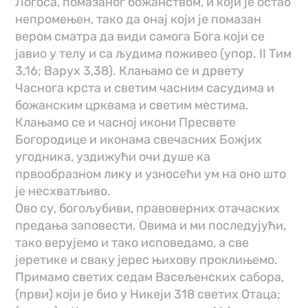
Логоса, помазаног божанством, и који је остао
непромењен, тако да онај који је помазан
вером сматра да види самога Бога који се
јавио у телу и са људима поживео (упор. II Тим
3,16; Варух 3,38). Клањамо се и дрвету
Часнога крста и светим часним сасудима и
божанским црквама и светим местима.
Клањамо се и часној икони Пресвете
Богородице и иконама свечасних Божјих
угодника, уздижући очи душе ка
првообразном лику и узносећи ум на оно што
је несхватљиво.
Ово су, богољубиви, правоверних отачаских
предања заповести. Овима и ми последујући,
тако верујемо и тако исповедамо, а све
јеретике и сваку јерес њихову проклињемо.
Примамо светих седам Васељенских сабора,
(први) који је био у Никеји 318 светих Отаца;