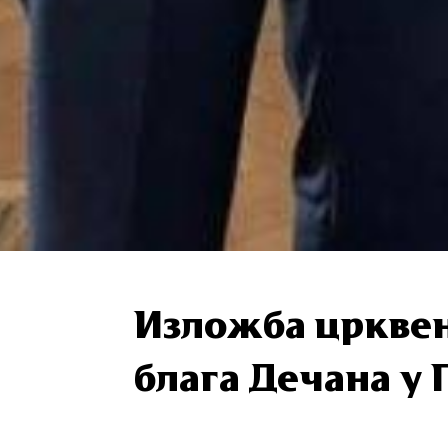
Изложба цркве
блага Дечана у 