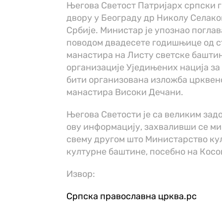
Његова Светост Патријарх српски г
двору у Београду др Николу Селак
Србије. Министар је упознао погла
поводом двадесете годишњице од 
манастира на Листу светске баштин
организације Уједињених нација за
бити организована изложба црквен
манастира Високи Дечани.
Његова Светости је са великим за
ову информацију, захваливши се ми
свему другом што Министарство ку
културне баштине, посебно на Косов
Извор:
Српска православна црква.рс