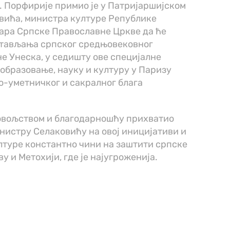
. Порфирије примио је у Патријаршијском
овића, министра културе Републике
вара Српске Православне Цркве да ће
стављања српског средњовековног
е Унеска, у седишту ове специјалне
 образовање, науку и културу у Паризу
о-уметничког и сакралног блага
довољством и благодарношћу прихватио
нистру Селаковићу на овој иницијативи и
лтуре константно чини на заштити српске
у и Метохији, где је најугроженија.