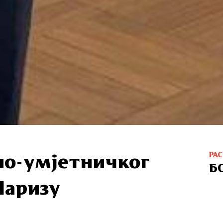
РА
но-умјетничког
Б
Паризу