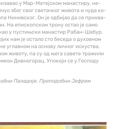
ви­за­вао у Мар-Ма­теј­ском ма­на­сти­ру, не­
о­чуо због свог све­тач­ког жи­во­та и чу­да ко­
о­па Ни­нив­ског. Он је од­би­јао да се при­хва­
ран. На епи­скоп­ском тро­ну остао је са­мо
у­као у пу­стињ­ски ма­на­стир Ра­бан-Ша­бур.
о­јих нам је оста­ло сто бе­се­да о ду­хов­ном
са­не углав­ном на осно­ву лич­ног ис­ку­ства.
­ном жи­во­ту, па су од ње­га са­ве­те тра­жи­ли
ме­он Див­но­го­рац. Упо­ко­ји се у Го­спо­ду
обни Паладије. Преподобни Јефрем