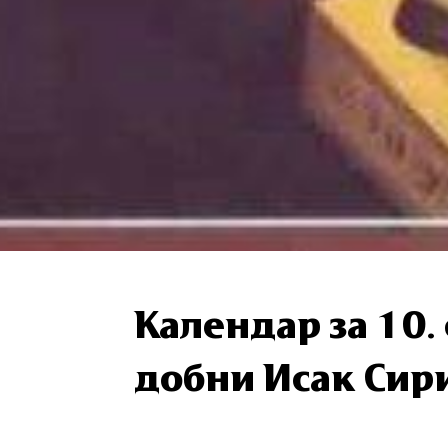
Календар за 10.
доб­ни Исак Си­р