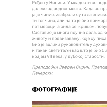
Ро­ђен у Ни­ни­ви. У мла­до­сти се под­
да­ле­ко од род­ног ме­ста. Ка­да се пр
ја је чи­нио, иза­бра­ли су га за епи­ск
ти тог чи­на, али на то је био при­мо­
пет ме­се­ци, а он­да се, кри­шом, по­в
Са­ста­вио је мно­га по­уч­на де­ла, од к
жи­во­ту и под­ви­за­ва­њу, ко­је су пи­
Био је ве­ли­ки ру­ко­во­ди­тељ у ду­хов
и та­кви све­ти­те­љи као што је био Си­
кра­јем VII ве­ка, у ду­бо­кој ста­ро­сти.
Преподобни Јефрем Сирин. Препод
Печерски.
ФОТОГРАФИЈЕ