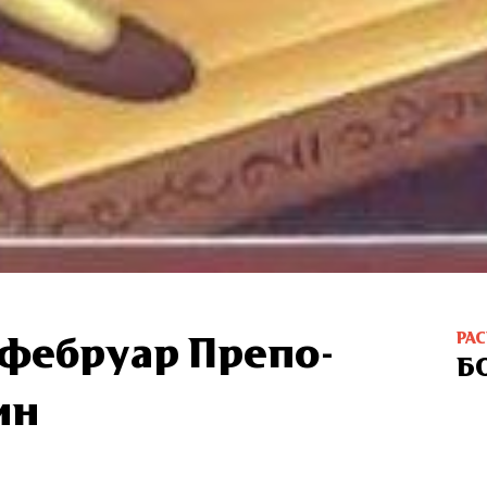
РА
 фебруар Пре­по­
Б
ин