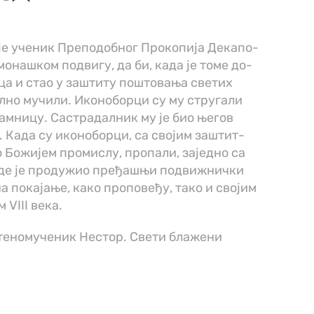
je уче­ник Пре­по­доб­ног Про­ко­пи­ја Де­ка­по­
о­на­шком под­ви­гу, да би, ка­да је то­ме до­
ца и стао у за­шти­ту по­што­ва­ња све­тих
л­но му­чи­ли. Ико­но­бор­ци су му стру­га­ли
там­ни­цу. Са­стра­дал­ник му је био ње­гов
. Ка­да су ико­но­бор­ци, са сво­јим за­штит­
Бо­жи­јем про­ми­слу, про­па­ли, за­јед­но са
 где је про­ду­жио пре­ђа­шњи под­ви­жнич­ки
 по­ка­ја­ње, ка­ко про­по­ве­ђу, та­ко и сво­јим
VIII ве­ка. ­
теномученик Нестор. Свети блажени