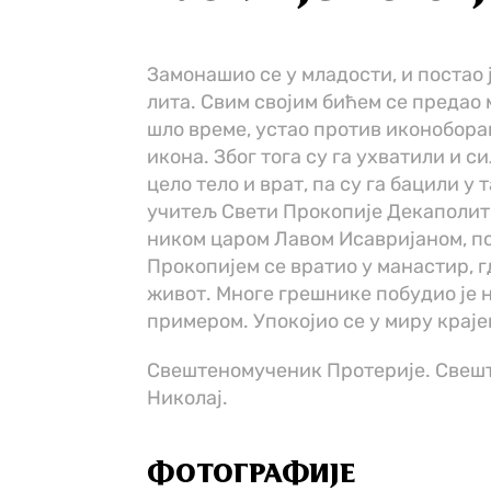
За­мо­на­шио се у мла­до­сти, и по­стао 
ли­та. Свим сво­јим би­ћем се пре­дао м
шло вре­ме, устао про­тив ико­но­бо­ра­
ико­на. Због то­га су га ухва­ти­ли и си
це­ло те­ло и врат, па су га ба­ци­ли у 
учи­тељ Све­ти Про­ко­пи­је Де­ка­по­лит
ни­ком царoм Ла­вом Иса­ври­ја­ном, по 
Про­ко­пи­јем се вра­тио у ма­на­стир,
жи­вот. Мно­ге гре­шни­ке по­бу­дио је на
при­ме­ром. Упо­ко­јио се у ми­ру кра­јем 
Свештеномученик Протерије. Свеш
Николај.
ФОТОГРАФИЈЕ