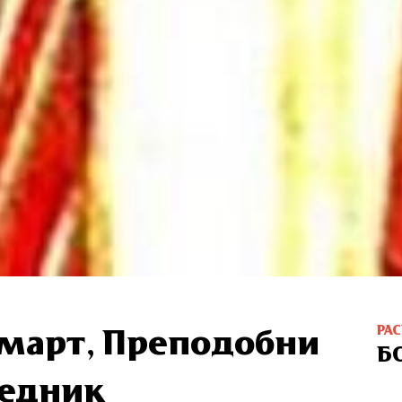
РА
март, Пре­по­доб­ни
Б
вјед­ник