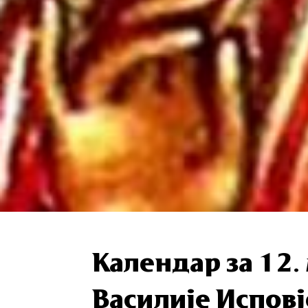
Календар за 12. 
Ва­си­ли­је Ис­по­