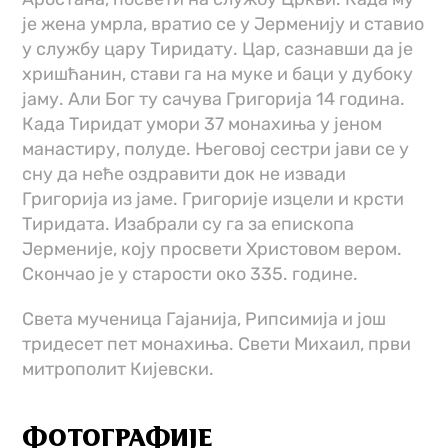
је жена умрла, вратио се у Јерменију и ставио
у службу цару Тиридату. Цар, сазнавши да је
хришћанин, стави га на муке и баци у дубоку
јаму. Али Бог ту сачува Григорија 14 година.
Када Тиридат умори 37 монахиња у јеном
манастиру, полуде. Његовој сестри јави се у
сну да неће оздравити док не извади
Григорија из јаме. Григорије изцели и крсти
Тиридата. Изабрали су га за епископа
Јерменије, коју просвети Христовом вером.
Скончао је у старости око 335. године.
Света мученица Гајанија, Рипсимија и још
тридесет пет монахиња. Свети Михаил, први
митрополит Кијевски.
ФОТОГРАФИЈЕ