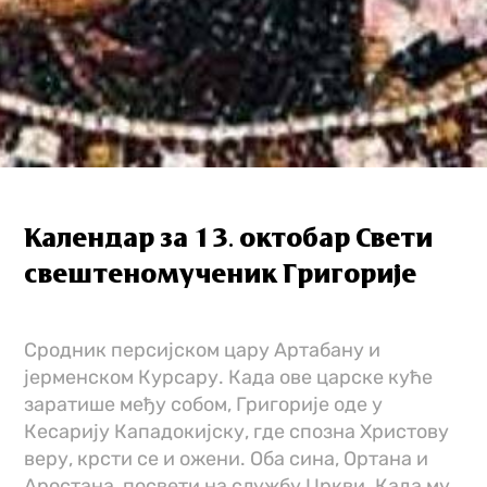
Календар за 13. октобар Свети
свештеномученик Григорије
Сродник персијском цару Артабану и
јерменском Курсару. Када ове царске куће
заратише међу собом, Григорије оде у
Кесарију Кападокијску, где спозна Христову
веру, крсти се и ожени. Оба сина, Ортана и
Аростана, посвети на службу Цркви. Када му