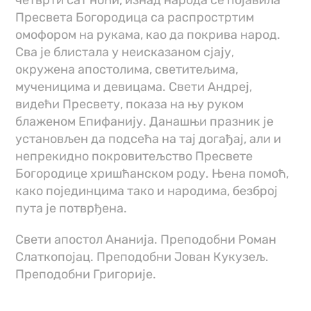
четврти сат ноћи, изнад народа се појавила
Пресвета Богородица са распростртим
омофором на рукама, као да покрива народ.
Сва је блистала у неисказаном сјају,
окружена апостолима, светитељима,
мученицима и девицама. Свети Андреј,
видећи Пресвету, показа на њу руком
блаженом Епифанију. Данашњи празник је
установљен да подсећа на тај догађај, али и
непрекидно покровитељство Пресвете
Богородице хришћанском роду. Њена помоћ,
како појединцима тако и народима, безброј
пута је потврђена.
Свети апостол Ананија. Преподобни Роман
Слаткопојац. Преподобни Јован Кукузељ.
Преподобни Григорије.