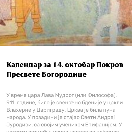
Календар за 14. октобар Покров
Пресвете Богородице
У време цара Лава Мудрог (или Философа),
911. године, било је свеноћно бденије у цркви
Влахерне у Цариграду. Црква је била пуна
народа. У позадини је стајао Свети Андреј
Јуродиви, са својим учеником Епифанијем. У