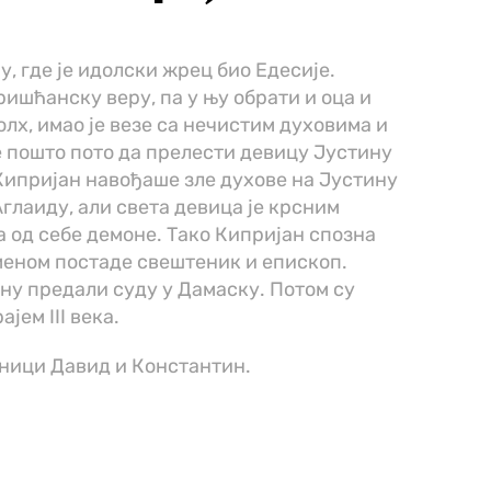
у, где је идолски жрец био Едесије.
ишћанску веру, па у њу обрати и оца и
олх, имао је везе са нечистим духовима и
је пошто пото да прелести девицу Јустину
 Кипријан навођаше зле духове на Јустину
Аглаиду, али света девица је крсним
 од себе демоне. Тако Кипријан спозна
еменом постаде свештеник и епископ.
ну предали суду у Дамаску. Потом су
јем III века.
еници Давид и Константин.