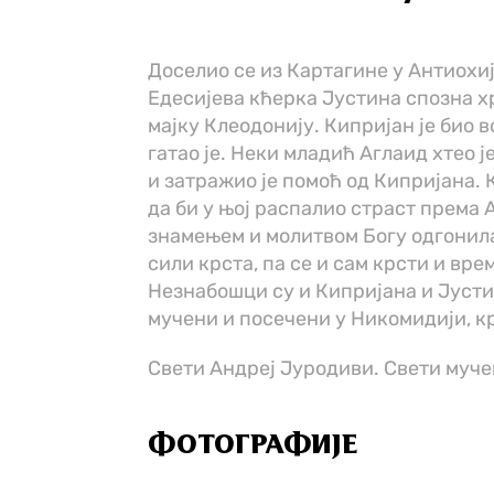
Доселио се из Картагине у Антиохиј
Едесијева кћерка Јустина спозна хр
мајку Клеодонију. Кипријан је био в
гатао је. Неки младић Аглаид хтео 
и затражио је помоћ од Кипријана.
да би у њој распалио страст према 
знамењем и молитвом Богу одгонила
сили крста, па се и сам крсти и вр
Незнабошци су и Кипријана и Јусти
мучени и посечени у Никомидији, кра
Свети Андреј Јуродиви. Свети муч
ФОТОГРАФИЈЕ