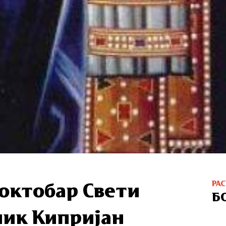
РА
 октобар Свети
Б
ик Кипријан