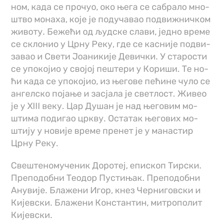
ном, ка­да се про­чуо, око ње­га се са­бра­ло мно­
штво мо­на­ха, ко­је је под­у­ча­вао под­ви­жнич­ком
жи­во­ту. Бе­же­ћи од људ­ске сла­ви, јед­но вре­ме
се скло­нио у Цр­ну Ре­ку, где се ка­сни­је под­ви­
за­вао и Све­ти Јо­а­ни­ки­је Де­вич­ки. У ста­ро­сти
се упо­ко­јио у сво­јој пе­ште­ри у Ко­ри­ши. Те но­
ћи ка­да се упо­ко­јио, из ње­го­ве пе­ћи­не чу­ло се
ан­гел­ско по­ја­ње и за­сја­ла је све­тлост. Жи­вео
је у XIII­ ве­ку. Цар Ду­шан је над ње­го­вим мо­
шти­ма по­ди­гао цр­кву. Оста­так ње­го­вих мо­
шти­ју у но­ви­је вре­ме пре­нет је у ма­на­стир
Цр­ну Ре­ку.
Свештеномученик Доротеј, епископ Тирски.
Преподобни Теодор Пустињак. Преподобни
Анувије. Блажени Игор, кнез Черниговски и
Кијевски. Блажени Константин, митрополит
Кијевски.