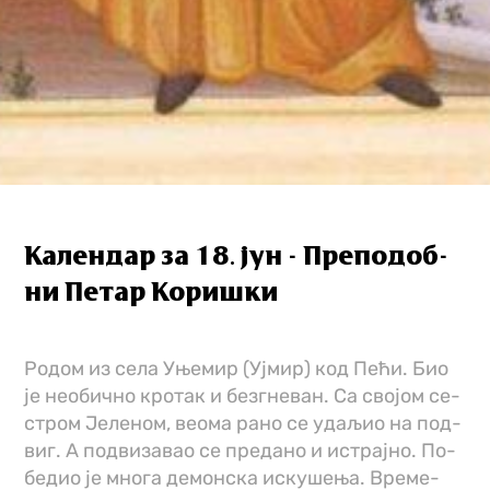
Календар за 18. јун - Пре­по­доб­
ни Пе­тар Ко­ри­шки
Ро­дом из се­ла Уње­мир (Уј­мир) код Пе­ћи. Био
је нео­бич­но кро­так и безг­не­ван. Са сво­јом се­
стром Је­ле­ном, ве­о­ма ра­но се уда­љио на под­
виг. А под­ви­за­вао се пре­да­но и ис­трај­но. По­
бе­дио је мно­га де­мон­ска ис­ку­ше­ња. Вре­ме­