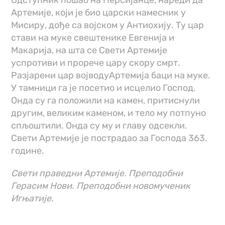
Одступник пошао на Персијанце, нареди да
Артемије, који је био царски намесник у
Мисиру, дође са војском у Антиохију. Ту цар
стави на муке свештенике Евгенија и
Макарија, на шта се Свети Артемије
успротиви и прорече цару скору смрт.
Разјарени цар војводуАртемија баци на муке.
У тамници га је посетио и исцелио Господ.
Онда су га положили на камен, притиснули
другим, великим каменом, и тело му потпуно
спљоштили. Онда су му и главу одсекли.
Свети Артемије је пострадао за Господа 363.
године.
Свети праведни Артемије. Преподобни
Герасим Нови. Преподобни новомученик
Игњатије.