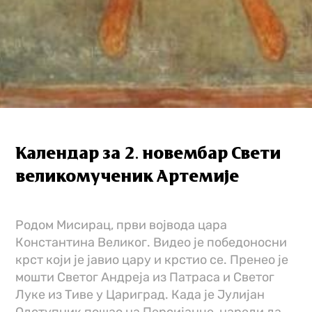
Календар за 2. новембар Свети
великомученик Артемије
Родом Мисирац, први војвода цара
Константина Великог. Видео је победоносни
крст који је јавио цару и крстио се. Пренео је
мошти Светог Андреја из Патраса и Светог
Луке из Тиве у Цариград. Када је Јулијан