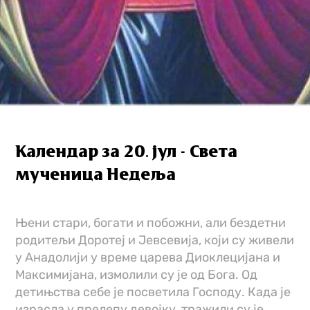
Календар за 20. јул - Света
мученица Недеља
Њени стари, богати и побожни, али бездетни
родитељи Доротеј и Јевсевија, који су живели
у Анадолији у време царева Диоклецијана и
Максимијана, измолили су је од Бога. Од
детињства себе је посветила Господу. Када је
израсла у прелепу девојку, тражили су је