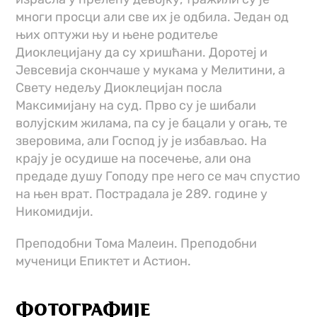
многи просци али све их је одбила. Један од
њих оптужи њу и њене родитеље
Диоклецијану да су хришћани. Доротеј и
Јевсевија скончаше у мукама у Мелитини, а
Свету недељу Диоклецијан посла
Максимијану на суд. Прво су је шибали
волујским жилама, па су је бацали у огањ, те
зверовима, али Господ ју је избављао. На
крају је осудише на посечење, али она
предаде душу Гоподу пре него се мач спустио
на њен врат. Пострадала је 289. године у
Никомидији.
Преподобни Тома Малеин. Преподобни
мученици Епиктет и Астион.
ФОТОГРАФИЈЕ