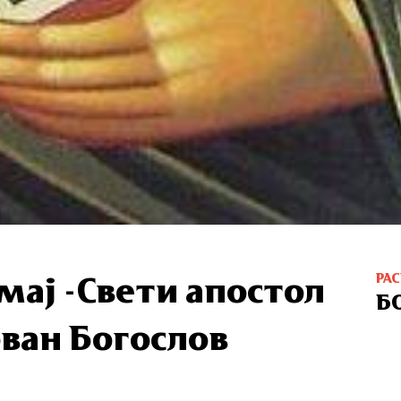
РА
 мај -Свети апостол
Б
ован Богослов