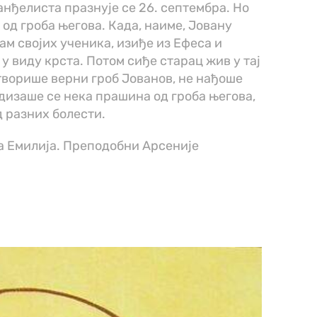
анђелиста празнује се 26. септембра. Но
 од гроба његова. Када, наиме, Јовану
дам својих ученика, изиђе из Ефеса и
у виду крста. Потом сиђе старац жив у тај
отворише верни гроб Јованов, не нађоше
е дизаше се нека прашина од гроба његова,
д разних болести.
а Емилија. Преподобни Арсеније