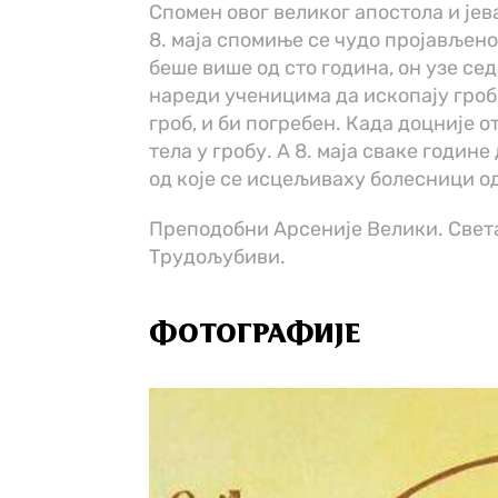
Спомен овог великог апостола и јев
8. маја спомиње се чудо пројављено
беше више од сто година, он узе се
нареди ученицима да ископају гроб 
гроб, и би погребен. Када доцније 
тела у гробу. А 8. маја сваке годин
од које се исцељиваху болесници о
Преподобни Арсеније Велики. Свет
Трудољубиви.
ФОТОГРАФИЈЕ