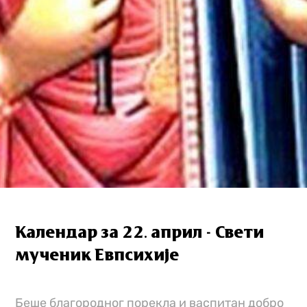
Календар за 22. април - Свети
мученик Евпсихије
Беше благородног порекла и васпитан добро