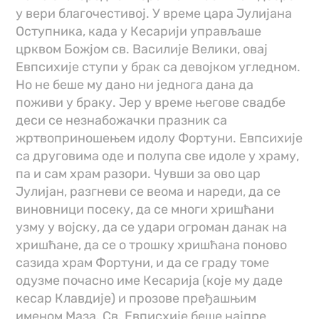
у вери благочестивој. У време цара Јулијана
Оступника, када у Кесарији управљаше
црквом Божјом св. Василије Велики, овај
Евпсихије ступи у брак са девојком угледном.
Но не беше му дано ни једнога дана да
поживи у браку. Јер у време његове свадбе
деси се незнабожачки празник са
жртвоприношењем идолу Фортуни. Евпсихије
са друговима оде и полупа све идоле у храму,
па и сам храм разори. Чувши за ово цар
Јулијан, разгневи се веома и нареди, да се
виновници посеку, да се многи хришћани
узму у војску, да се удари огроман данак на
хришћане, да се о трошку хришћана поново
сазида храм Фортуни, и да се граду томе
одузме почасно име Кесарија (које му даде
кесар Клавдије) и прозове пређашњим
именом Маза. Св. Евписхије беше најпре