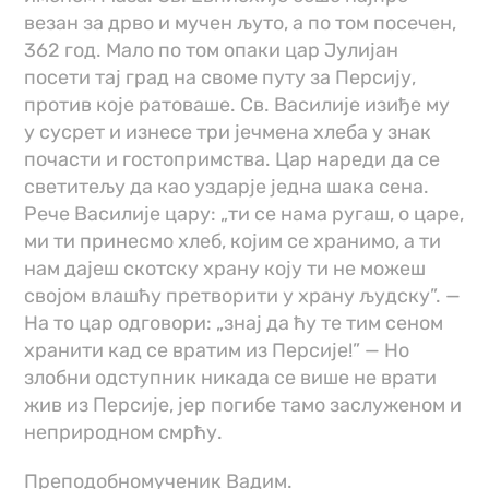
везан за дрво и мучен љуто, а по том посечен,
362 год. Мало по том опаки цар Јулијан
посети тај град на своме путу за Персију,
против које ратоваше. Св. Василије изиђе му
у сусрет и изнесе три јечмена хлеба у знак
почасти и гостопримства. Цар нареди да се
светитељу да као уздарје једна шака сена.
Рече Василије цару: „ти се нама ругаш, о царе,
ми ти принесмо хлеб, којим се хранимо, а ти
нам дајеш скотску храну коју ти не можеш
својом влашћу претворити у храну људску”. —
На то цар одговори: „знај да ћу те тим сеном
хранити кад се вратим из Персије!” — Но
злобни одступник никада се више не врати
жив из Персије, јер погибе тамо заслуженом и
неприродном смрћу.
Преподобномученик Вадим.