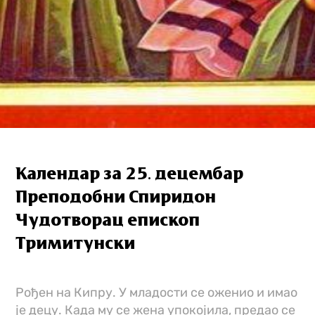
Календар за 25. децембар
Преподобни Спиридон
Чудотворац епископ
Тримитунски
Рођен на Кипру. У младости се оженио и имао
је децу. Када му се жена упокојила, предао се