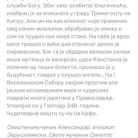
служби Богу. Због свог особитог благочешћа,
изабран је за епископа у граду Тримитунту на
Кипру. Али он ни као епископ није променио
свој начин живљења: обрађивао је земљу и
сам се трудио око своје стоке. На себе је врло
мало трошио и већи дио стеченог делио је
сиромасима. Бог га је обдарио великом силом:
више мртваца је васкрсао, цара Констанса је
излечио од тешке болести, прозирао је у
будућност, гледао у слушао ангеле… На I
Васељенском Сабору својим простим али
јасним исповедањем вере и чудесима
поврати многе јеретике у Православље.
Упокојио се у Господу 348. године.
Чудотворне мошти су му на Крфу.
Свештеномученик Александар, епископ
Јерусалимски. Свети мученик Синетос