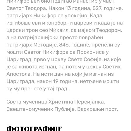
Никифор већ био подигао манастир у част
Светог Теодора. Након 13 година, 827. године,
патријарх Никифор се упокојио. Када
изгибоше сви иконоборни цареви и када је на
царски трон сео Михаил, са мајком Теодором,
а на патријаршијски престо повраћен
патријарх Методије, 846. године, пренели су
мошти Светог Никифора са Прокониса у
Цариград, прво у цркву Свете Софије, из које
је за живота изгнан, па потом у цркву Светих
Апостола. На исти дан на који је изгнан из
Цариграда, након 19 година, нетљене мошти
су му пренете у тај град.
Света мученица Христина Персијанка.
Свештеномученик Публије. Васкршњи пост.
ФОТОГРАФИЈЕ