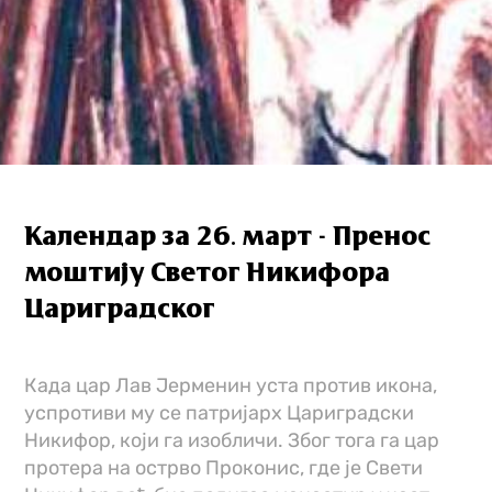
Календар за 26. март - Пренос
моштију Светог Никифора
Цариградског
Када цар Лав Јерменин уста против икона,
успротиви му се патријарх Цариградски
Никифор, који га изобличи. Због тога га цар
протера на острво Проконис, где је Свети