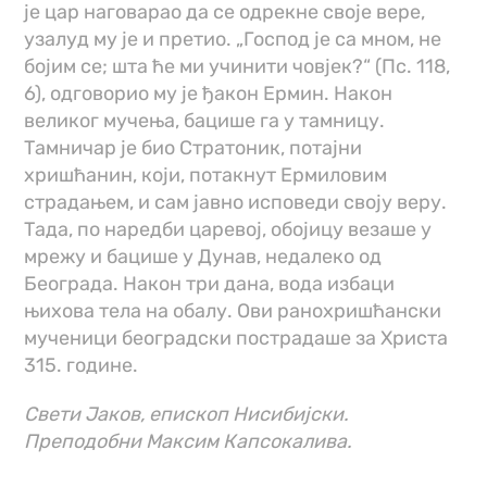
је цар наговарао да се одрекне своје вере,
узалуд му је и претио. „Господ је са мном, не
бојим се; шта ће ми учинити човјек?“ (Пс. 118,
6), одговорио му је ђакон Ермин. Након
великог мучења, бацише га у тамницу.
Тамничар је био Стратоник, потајни
хришћанин, који, потакнут Ермиловим
страдањем, и сам јавно исповеди своју веру.
Тада, по наредби царевој, обојицу везаше у
мрежу и бацише у Дунав, недалеко од
Београда. Након три дана, вода избаци
њихова тела на обалу. Ови ранохришћански
мученици београдски пострадаше за Христа
315. године.
Свети Јаков, епископ Нисибијски.
Преподобни Максим Капсокалива.