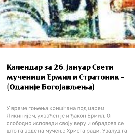
Календар за 26. јануар Свети
мученици Ермил и Стратоник –
(Оданије Богојављења)
У време гоњења хришћана под царем
Ликинијем, ухваћен је и ђакон Ермил. Он
слободно исповеди своју веру и обрадова се
што га воде на мучење Христа ради. Узалуд га