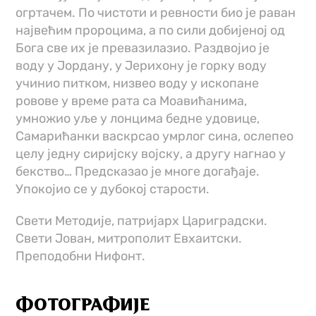
огртачем. По чистоти и ревности био је раван
највећим пророцима, а по сили добијеној од
Бога све их је превазилазио. Раздвојио је
воду у Јордану, у Јерихону је горку воду
учинио питком, низвео воду у ископане
ровове у време рата са Моавићанима,
умножио уље у лонцима бедне удовице,
Самарићанки васкрсао умрлог сина, ослепео
целу једну сиријску војску, а другу нагнао у
бекство… Предсказао је многе догађаје.
Упокојио се у дубокој старости.
Свети Методије, патријарх Цариградски.
Свети Јован, митрополит Евхаитски.
Преподобни Нифонт.
ФОТОГРАФИЈЕ