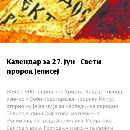
Календар за 27. јун - Свети
пророк Јелисеј
Живео 900 година пре Христа. Када је Господ
узимао к Себи престарелог пророка Илију,
открио му је да му је за наследника одредио
Јелисеја, сина Сафатова, из племена
Рувимова, из града Авелмаула. Илија каза
Јелисеју вољу Господњу и огрну га својим