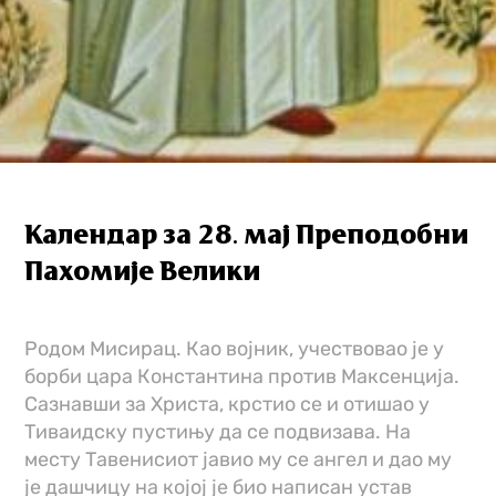
Календар за 28. мај Преподобни
Пахомије Велики
Родом Мисирац. Као војник, учествовао је у
борби цара Константина против Максенција.
Сазнавши за Христа, крстио се и отишао у
Тиваидску пустињу да се подвизава. На
месту Тавенисиот јавио му се ангел и дао му
је дашчицу на којој је био написан устав