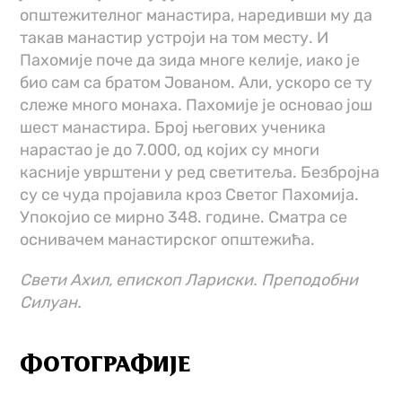
општежителног манастира, наредивши му да
такав манастир устроји на том месту. И
Пахомије поче да зида многе келије, иако је
био сам са братом Јованом. Али, ускоро се ту
слеже много монаха. Пахомије је основао још
шест манастира. Број његових ученика
нарастао је до 7.000, од којих су многи
касније уврштени у ред светитеља. Безбројна
су се чуда пројавила кроз Светог Пахомија.
Упокојио се мирно 348. године. Сматра се
оснивачем манастирског општежића.
Свети Ахил, епископ Лариски. Преподобни
Силуан.
ФОТОГРАФИЈЕ