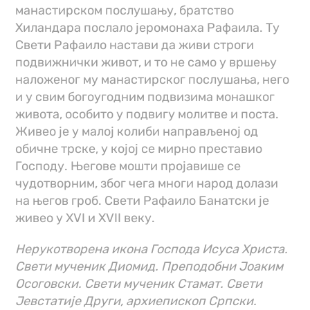
манастирском послушању, братство
Хиландара послало јеромонаха Рафаила. Ту
Свети Рафаило настави да живи строги
подвижнички живот, и то не само у вршењу
наложеног му манастирског послушања, него
и у свим богоугодним подвизима монашког
живота, особито у подвигу молитве и поста.
Живео је у малој колиби направљеној од
обичне трске, у којој се мирно преставио
Господу. Његове мошти пројавише се
чудотворним, због чега многи народ долази
на његов гроб. Свети Рафаило Банатски је
живео у XVI и XVII веку.
Нерукотворена икона Господа Исуса Христа.
Свети мученик Диомид. Преподобни Јоаким
Осоговски. Свети мученик Стамат. Свети
Јевстатије Други, архиепископ Српски.