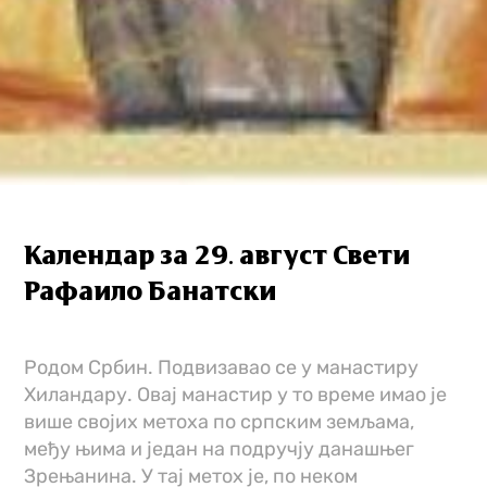
Календар за 29. август Свети
Рафаило Банатски
Родом Србин. Подвизавао се у манастиру
Хиландару. Овај манастир у то време имао је
више својих метоха по српским земљама,
међу њима и један на подручју данашњег
Зрењанина. У тај метох је, по неком