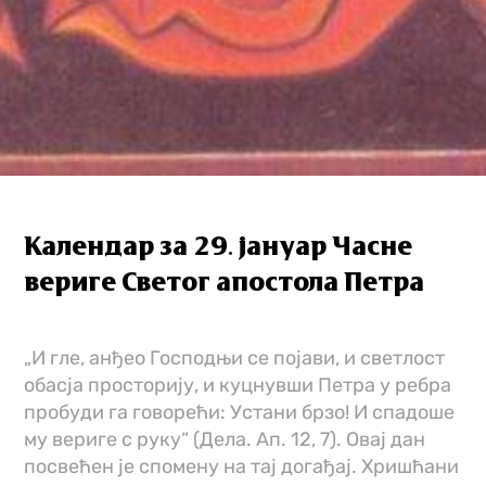
Календар за 29. јануар Часне
вериге Светог апостола Петра
„И гле, анђео Господњи се појави, и светлост
обасја просторију, и куцнувши Петра у ребра
пробуди га говорећи: Устани брзо! И спадоше
му вериге с руку“ (Дела. Ап. 12, 7). Овај дан
посвећен је спомену на тај догађај. Хришћани