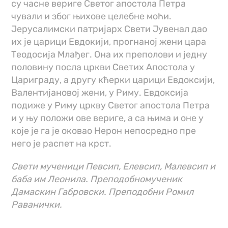
су часне вериге Светог апостола Петра
чували и због њихове целебне моћи.
Јерусалимски патријарх Свети Јувенал дао
их је царици Евдокији, прогнаној жени цара
Теодосија Млађег. Она их преполови и једну
половину посла цркви Светих Апостола у
Цариграду, а другу кћерки царици Евдоксији,
Валентијановој жени, у Риму. Евдоксија
подиже у Риму цркву Светог апостола Петра
и у њу положи ове вериге, а са њима и оне у
које је га је оковао Нерон непосредно пре
него је распет на крст.
Свети мученици Певсип, Елевсип, Малевсип и
баба им Леонила. Преподобномученик
Дамаскин Габровски. Преподобни Ромил
Раванички.