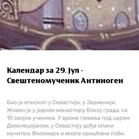
Календар за 29. јул -
Свештеномученик Антиноген
Био је епископ у Севастији, у Јерменији.
Живео је у једном манастиру близу града, са
10 својих ученика. У време гоњења под царем
Диоклецијаном, у Севастију дође опаки
мучитељ Филомарх и многе хришћане поби.