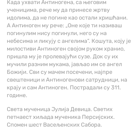
Када ухвати Антиногена, са његовим
ученицима, рече му да принесе жртву
идолима, да не погине као остали хришћани.
А Антиноген му рече: „Оне које ти називаш
погинулим нису погинули, него су на
небесима и ликују с ангелима“. Кошута, коју је
милостиви Антиноген својом руком хранио,
пришла му је пролевајући сузе. Док су их
мучили разним мукама, јављао им се ангел
Божији. Сви су мачем посечени, најпре
свештеници и Антиногенови сатрудници, на
крају и сам Антиноген. Пострадали су 311.
године.
Света мученица Јулија Девица. Светих
петнаест хиљада мученика Персијских.
Спомен шест Васељенских Сабора.