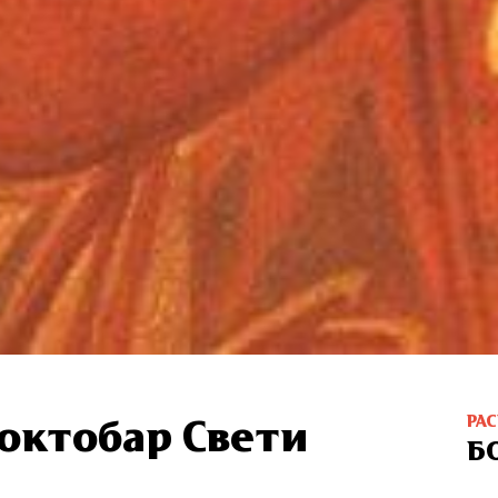
РА
 октобар Свети
Б