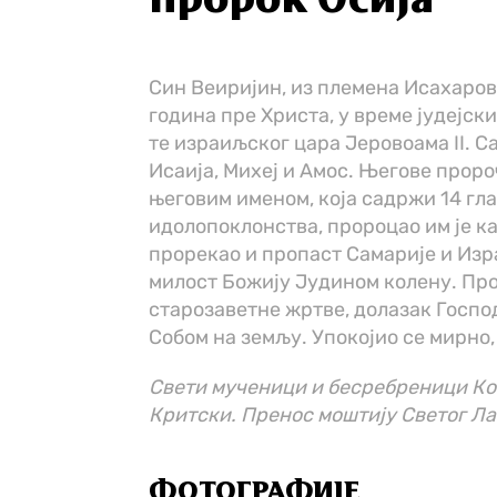
пророк Осија
Син Веиријин, из племена Исахаров
година пре Христа, у време јудејски
те израиљског цара Јеровоама II. 
Исаија, Михеј и Амос. Његове проро
његовим именом, која садржи 14 гла
идолопоклонства, пророцао им је ка
прорекао и пропаст Самарије и Изр
милост Божију Јудином колену. Про
старозаветне жртве, долазак Господ
Собом на земљу. Упокојио се мирно,
Свети мученици и бесребреници Ко
Критски. Пренос моштију Светог Л
ФОТОГРАФИЈЕ