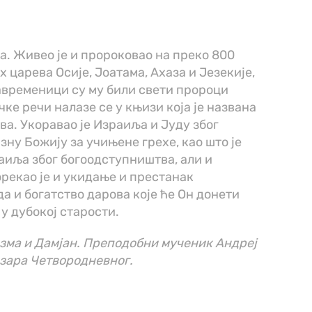
а. Живео је и пророковао на преко 800
х царева Осије, Јоатама, Ахаза и Језекије,
Савременици су му били свети пророци
чке речи налазе се у књизи која је названа
ва. Укоравао је Израиља и Јуду због
зну Божију за учињене грехе, као што је
аиља због богоодступништва, али и
рекао је и укидање и престанак
а и богатство дарова које ће Он донети
 у дубокој старости.
зма и Дамјан. Преподобни мученик Андреј
азара Четвородневног.