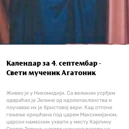
Календар за 4. септембар -
Свети мученик Агатоник
Живео је у Никомидији. Са великим усрђем
одвраћао је Јелине од идолопоклонства и
поучавао их је Христовој вери. Кад отпоче
гоњење хришћана под царем Максимијаном,
царски намесник ухвати у месту Карпину