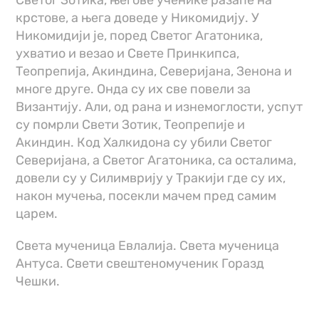
Светог Зотика, његове ученике разапе на
крстове, а њега доведе у Никомидију. У
Никомидији је, поред Светог Агатоника,
ухватио и везао и Свете Принкипса,
Теопрепија, Акиндина, Северијана, Зенона и
многе друге. Онда су их све повели за
Византију. Али, од рана и изнемоглости, успут
су помрли Свети Зотик, Теопрепије и
Акиндин. Код Халкидона су убили Светог
Северијана, а Светог Агатоника, са осталима,
довели су у Силимврију у Тракији где су их,
након мучења, посекли мачем пред самим
царем.
Света мученица Евлалија. Света мученица
Антуса. Свети свештеномученик Горазд
Чешки.