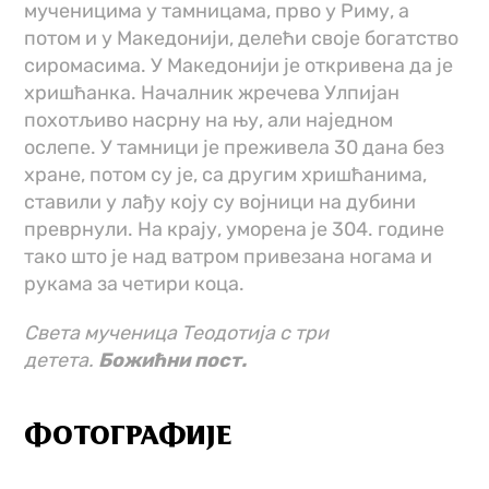
мученицима у тамницама, прво у Риму, а
потом и у Македонији, делећи своје богатство
сиромасима. У Македонији је откривена да је
хришћанка. Началник жречева Улпијан
похотљиво насрну на њу, али наједном
ослепе. У тамници је преживела 30 дана без
хране, потом су је, са другим хришћанима,
ставили у лађу коју су војници на дубини
преврнули. На крају, уморена је 304. године
тако што је над ватром привезана ногама и
рукама за четири коца.
Света мученица Теодотија с три
детета.
Божићни пост.
ФОТОГРАФИЈЕ