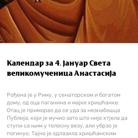
Календар за 4. јануар Света
великомученица Анастасија
Рођена је у Риму, у сенаторском и богатом
дому, од оца паганина и мајке хришћанке.
Отац је приморао да се уда за незнабошца
Публија, који је мучио зато што није хтјела да
ступи са њим у телесну везу, али убрзо је
погинуо. Тајно је одлазила хришћанским