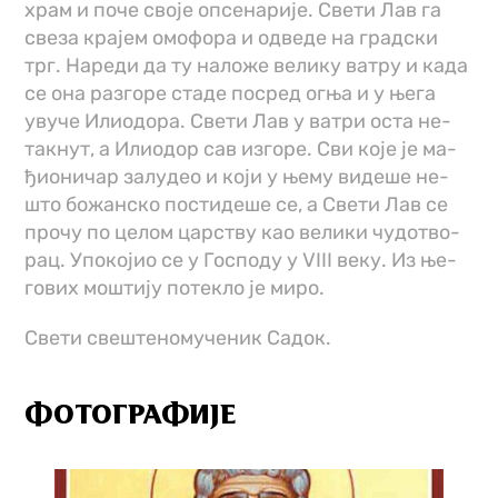
храм и по­че сво­је оп­се­на­ри­је. Све­ти Лав га
све­за кра­јем омо­фо­ра и од­ве­де на град­ски
трг. На­ре­ди да ту на­ло­же ве­ли­ку ва­тру и ка­да
се она раз­го­ре ста­де по­сред ог­ња и у ње­га
уву­че Или­о­до­ра. Све­ти Лав у ва­три оста не­
так­нут, а Или­о­дор сав из­го­ре. Сви ко­је је ма­
ђи­о­ни­чар за­лу­део и ко­ји у ње­му ви­де­ше не­
што бо­жан­ско по­сти­де­ше се, а Све­ти Лав се
про­чу по це­лом цар­ству као ве­ли­ки чу­до­тво­
рац. Упо­ко­јио се у Го­спо­ду у VIII ве­ку. Из ње­
го­вих мо­шти­ју по­те­кло је ми­ро.­
Свети свештеномученик Садок.
ФОТОГРАФИЈЕ