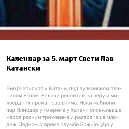
Календар за 5. март Све­ти Лав
Ка­тан­ски
Био је епи­скоп у Ка­та­ни, под вул­кан­ском пла­
ни­ном Ет­ном. Ве­ли­ки рев­ни­тељ за ве­ру и ми­
ло­срд­ник пре­ма не­вољ­ни­ма. Не­ки ма­ђи­о­ни­
чар Или­о­дор у то вре­ме у Ка­та­ни оп­се­њи­ва­ше
на­род ра­зним три­ко­ви­ма и раз­вра­ћа­ше мла­
деж. Јед­ном, у вре­ме слу­жбе Бо­жи­је, уђе у