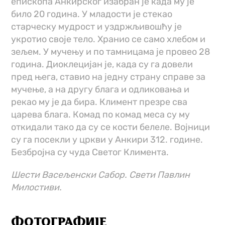
епископа Анкирског изабран је када му је
било 20 година. У младости је стекао
старческу мудрост и уздржљивошћу је
укротио своје тело. Хранио се само хлебом и
зељем. У мучењу и по тамницама је провео 28
година. Диоклецијан је, када су га довели
пред њега, ставио на једну страну справе за
мучење, а на другу блага и одликовања и
рекао му је да бира. Климент презре сва
царева блага. Комад по комад меса су му
откидали тако да су се кости белеле. Војници
су га посекли у цркви у Анкири 312. године.
Безбројна су чуда Светог Климента.
Шести Васељенски Сабор. Свети Павлин
Милостиви.
ФОТОГРАФИЈЕ