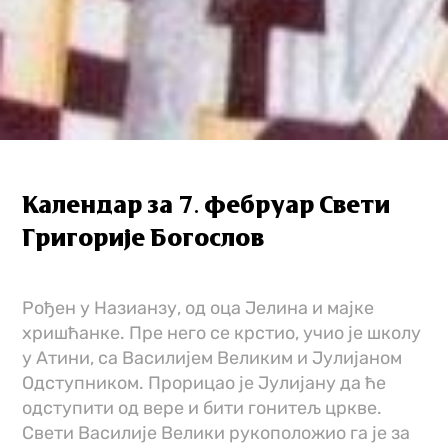
Календар за 7. фебруар Свети
Григорије Богослов
Рођен у Назианзу, од оца Јелина и мајке
хришћанке. Пре него се крстио, учио је школу
у Атини, са Василијем Великим и Јулијаном
Одступником. Прорицао је Јулијану да ће
одступити од вере и бити гонитељ цркве.
Свети Василије Велики рукоположио га је за