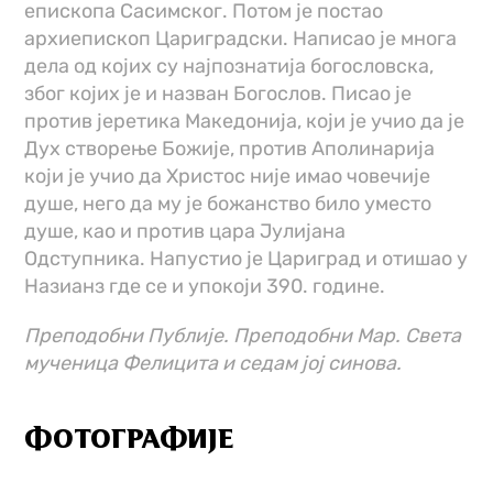
епископа Сасимског. Потом је постао
архиепископ Цариградски. Написао је многа
дела од којих су најпознатија богословска,
због којих је и назван Богослов. Писао је
против јеретика Македонија, који је учио да је
Дух створење Божије, против Аполинарија
који је учио да Христос није имао човечије
душе, него да му је божанство било уместо
душе, као и против цара Јулијана
Одступника. Напустио је Цариград и отишао у
Назианз где се и упокоји 390. године.
Преподобни Публије. Преподобни Мар. Света
мученица Фелицита и седам јој синова.
ФОТОГРАФИЈЕ