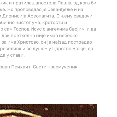
ик и пратилац апостола Павла, од кога би
ке. Но проповедао је Јеванђеље и на
ти Дионисија Ареопагита. О њему сведочи
обично чистог ума, кротости и
ио сам Господ Исус с ангелима Својим, и да
у док претходно није имао небеско
за име Христово, он је најзад пострадао
 преселивши се душом у Царство Божје, да
да у слави.
Јован Психаит. Свети новомученик