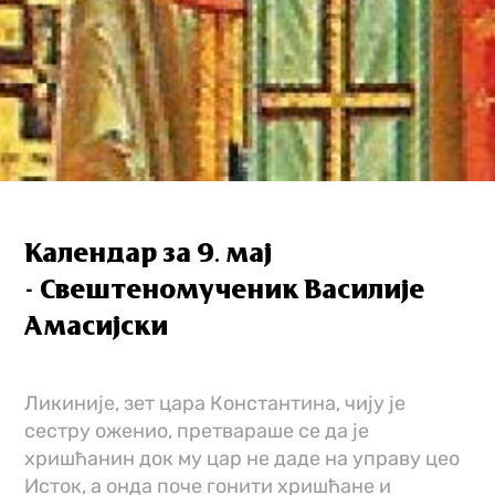
Календар за 9. мај
- Свештеномученик Василије
Амасијски
Ликиније, зет цара Константина, чију је
сестру оженио, претвараше се да је
хришћанин док му цар не даде на управу цео
Исток, а онда поче гонити хришћане и