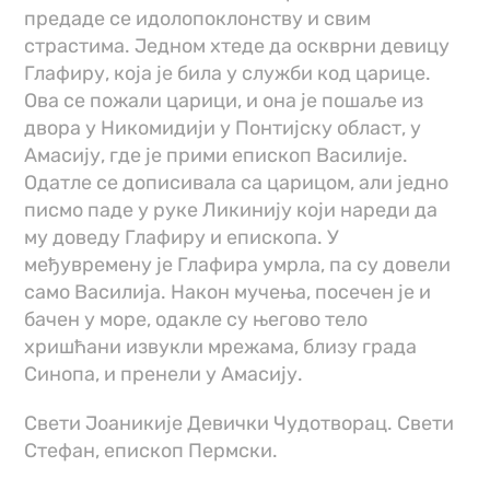
предаде се идолопоклонству и свим
страстима. Једном хтеде да оскврни девицу
Глафиру, која је била у служби код царице.
Ова се пожали царици, и она је пошаље из
двора у Никомидији у Понтијску област, у
Амасију, где је прими епископ Василије.
Одатле се дописивала са царицом, али једно
писмо паде у руке Ликинију који нареди да
му доведу Глафиру и епископа. У
међувремену је Глафира умрла, па су довели
само Василија. Након мучења, посечен је и
бачен у море, одакле су његово тело
хришћани извукли мрежама, близу града
Синопа, и пренели у Амасију.
Свети Јоаникије Девички Чудотворац. Свети
Стефан, епископ Пермски.