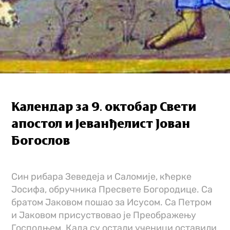
Календар за 9. октобар Свети
апостол и јеванђелист Јован
Богослов
Cин рибара Зеведеја и Саломије, кћерке
Јосифа, обручника Пресвете Богородице. Са
братом Јаковом пошао за Исусом. Са Петром
и Јаковом присуствовао је Преображењу
Господњем. Када су остали ученици оставили