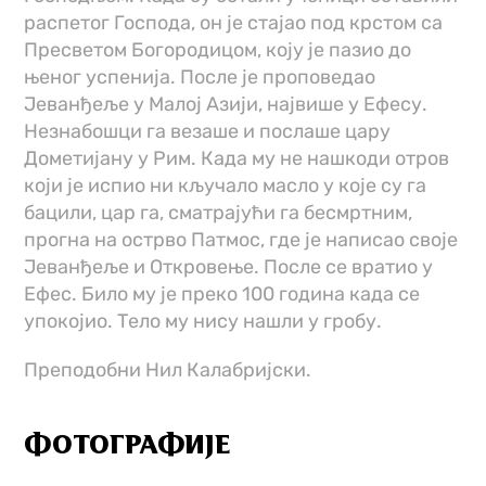
распетог Господа, он је стајао под крстом са
Пресветом Богородицом, коју је пазио до
њеног успенија. После је проповедао
Јеванђеље у Малој Азији, највише у Ефесу.
Незнабошци га везаше и послаше цару
Дометијану у Рим. Када му не нашкоди отров
који је испио ни кључало масло у које су га
бацили, цар га, сматрајући га бесмртним,
прогна на острво Патмос, где је написао своје
Јеванђеље и Откровење. После се вратио у
Ефес. Било му је преко 100 година када се
упокојио. Тело му нису нашли у гробу.
Преподобни Нил Калабријски.
ФОТОГРАФИЈЕ