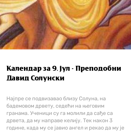
Календар за 9. јул - Преподобни
Давид Солунски
Најпре се подвизавао близу Солуна, на
бадемовом дрвету, седећи на његовим
гранама. Ученици су га молили да сађе са
дрвета, да му направе келију. Тек након 3
године, када му се јавио ангел и рекао да му је