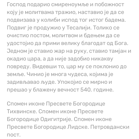
Господ подарио смиреноумље и побожност
коју је молитвама тражио, наставио је да се
подвизава у колиби испод тог истог бадема.
Подвиг је продужио у Тесалији. Толико се
очистио постом, молитвом и бдењем да се
удостојио да прими велику благодат од Бога.
Једном је ставио жар на руку, ставио тамјан и
окадио цара, а да није задобио никакву
повреду. Видевши то, цар му се поклонио до
земље. Чинио је многа чудеса, којима је
задивљавао људе. Упокојио се мирно и
прешао у блажену вечност 540. године.
Спомен иконе Пресвете Богородице
Тихвинске. Спомен иконе Пресвете
Богородице Одигитрије. Спомен иконе
Пресвете Богородице Лидске. Петровдански
пост.