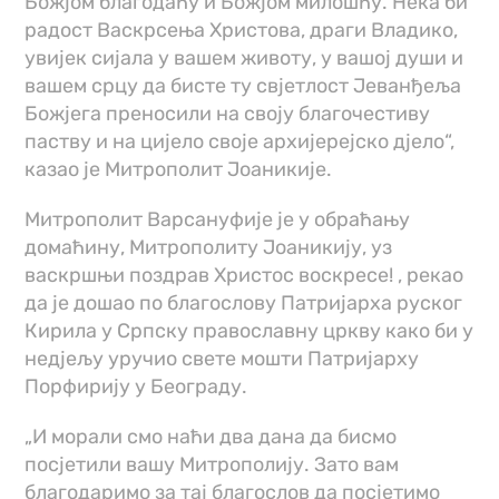
Божјом благодаћу и Божјом милошћу. Нека би
радост Васкрсења Христова, драги Владико,
увијек сијала у вашем животу, у вашој души и
вашем срцу да бисте ту свјетлост Јеванђеља
Божјега преносили на своју благочестиву
паству и на цијело своје архијерејско дјело“,
казао је Митрополит Јоаникије.
Митрополит Варсануфије је у обраћању
домаћину, Митрополиту Јоаникију, уз
васкршњи поздрав Христос воскресе! , рекао
да је дошао по благослову Патријарха руског
Кирила у Српску православну цркву како би у
недјељу уручио свете мошти Патријарху
Порфирију у Београду.
„И морали смо наћи два дана да бисмо
посјетили вашу Митрополију. Зато вам
благодаримо за тај благослов да посјетимо