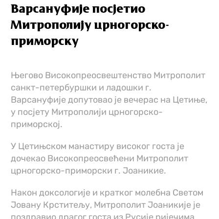
Варсануфије посјетио
Митрополију црногорско-
приморску
Његово Високопреосвештенство Митрополит
санкт-петербуршки и ладошки г.
Варсануфије допутовао је вечерас на Цетиње,
у посјету Митрополији црногорско-
приморској.
У Цетињском манастиру високог госта је
дочекао Високопреосвећени Митрополит
црногорско-приморски г. Јоаникие.
Након доксологије и кратког молебна Светом
Јовану Крститељу, Митрополит Јоаникије је
поздравио драгог госта из Русије ријечима