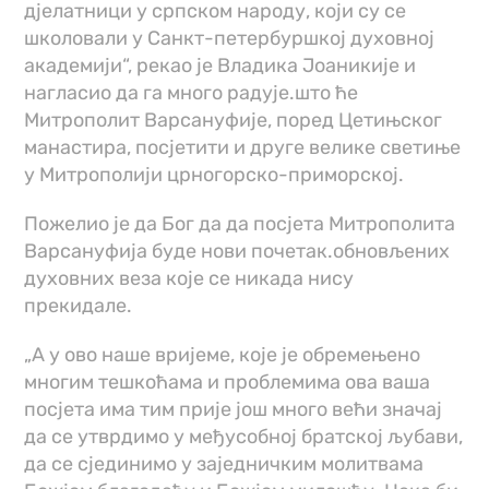
дјелатници у српском народу, који су се
школовали у Санкт-петербуршкој духовној
академији“, рекао је Владика Јоаникије и
нагласио да га много радује.што ће
Митрополит Варсануфије, поред Цетињског
манастира, посјетити и друге велике светиње
у Митрополији црногорско-приморској.
Пожелио је да Бог да да посјета Митрополита
Варсануфија буде нови почетак.обновљених
духовних веза које се никада нису
прекидале.
„А у ово наше вријеме, које је обремењено
многим тешкоћама и проблемима ова ваша
посјета има тим прије још много већи значај
да се утврдимо у међусобној братској љубави,
да се сјединимо у заједничким молитвама