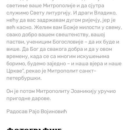
светиње ваше Митрополије и да сјутра
служимо Свету литургију. И драги Владико,
нећу да вас задржавам дугом ријечју, јер је
већ касно. Желим вам Божје милости у свему,
свако добро вашем свештенству, вашој
пастви, ученицим Богословије – да их буде и
више. Да Бог да свакога добра и да у овом
времену, када се са многим искушењима
боримо, будемо заједно – и наша вјера и наше
Цркве“, рекао је Митрополит санкт-
петербуршки.
Он је потом Митрополиту Јоаникију уручио
пригодне дарове.
Радосав Рајо Војиновић