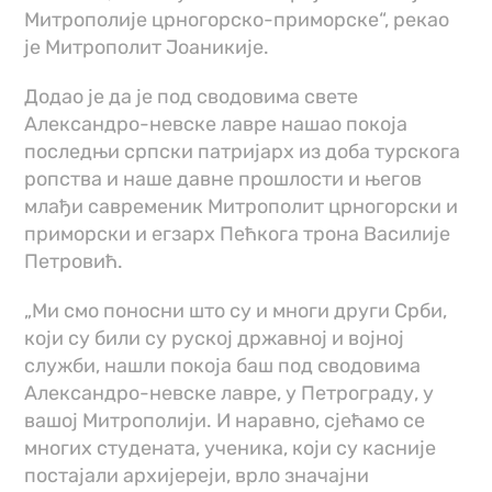
Митрополије црногорско-приморске“, рекао
је Митрополит Јоаникије.
Додао је да је под сводовима свете
Александро-невске лавре нашао покоја
последњи српски патријарх из доба турскога
ропства и наше давне прошлости и његов
млађи савременик Митрополит црногорски и
приморски и егзарх Пећкога трона Василије
Петровић.
„Ми смо поносни што су и многи други Срби,
који су били су руској државној и војној
служби, нашли покоја баш под сводовима
Александро-невске лавре, у Петрограду, у
вашој Митрополији. И наравно, сјећамо се
многих студената, ученика, који су касније
постајали архијереји, врло значајни