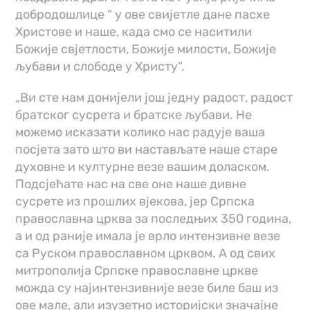
добродошлице “ у ове свијетле дане пасхе
Христове и наше, када смо се наситили
Божије свјетлости, Божије милости, Божије
љубави и слободе у Христу“.
„Ви сте нам донијели још једну радост, радост
братског сусрета и братске љубави. Не
можемо исказати колико нас радује ваша
посјета зато што ви настављате наше старе
духовне и културне везе вашим доласком.
Подсјећате нас на све оне наше дивне
сусрете из прошлих вјекова, јер Српска
православна црква за последњих 350 година,
а и од раније имала је врло интензивне везе
са Руском православном црквом. А од свих
митрополија Српске православне цркве
можда су најинтензивније везе биле баш из
ове мале, али изузетно историјски значајне