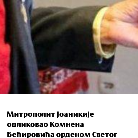
Митрополит Јоаникије
одликовао Комнена
Бећировића орденом Светог