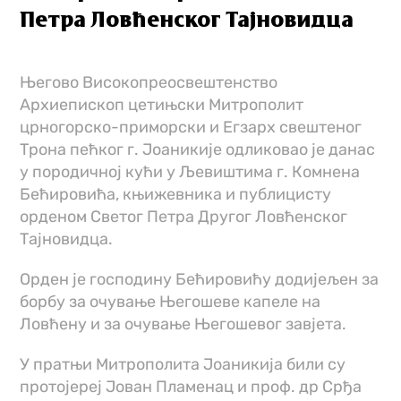
Петра Ловћенског Тајновидца
Његово Високопреосвештенство
Архиепископ цетињски Митрополит
црногорско-приморски и Егзарх свештеног
Трона пећког г. Јоаникије одликовао је данас
у породичној кући у Љевиштима г. Комнена
Бећировића, књижевника и публицисту
орденом Светог Петра Другог Ловћенског
Тајновидца.
Орден је господину Бећировићу додијељен за
борбу за очување Његошеве капеле на
Ловћену и за очување Његошевог завјета.
У пратњи Митрополита Јоаникија били су
протојереј Јован Пламенац и проф. др Срђа