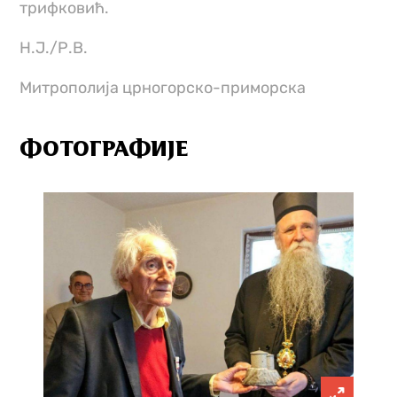
трифковић.
Н.Ј./Р.В.
Митрополиja црногорско-приморскa
ФОТОГРАФИЈЕ