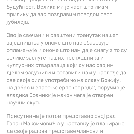
будућност. Велика ми је част што имам
прилику да вас поздравим поводом овог
јубилеја.
Ово је свечани и свештени тренутак нашег
заједништва у ономе што нас обавезује,
оплемењује и ономе што нам даје снагу а то су
велике заслуге наших претходника и
културних стваралаца који су нас својим
дјелом задужили и оставили нам у наслеђе да
све своје силе употребимо на славу Божију,
на добро и спасење српског рода“, поручио је
владика Јоаникије након чега је отворен
научни скуп.
Присутнима је потом представио свој рад
Горан Максимовић а у наставку је планирано
да своје радове представе чланови и