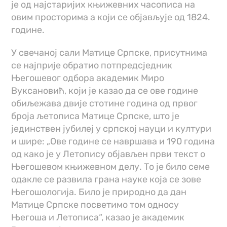
је од најстаријих књижевних часописа на
овим просторима а који се објављује од 1824.
године.
У свечаној сали Матице Српске, присутнима
се најприје обратио потпредсједник
Његошевог одбора академик Миро
Вуксановић, који је казао да се ове године
обиљежава двије стотине година од првог
броја љетописа Матице Српске, што је
јединствен јубилеј у српској науци и култури
и шире: „Ове године се навршава и 190 година
од како је у Летопису објављен први текст о
Његошевом књижевном делу. То је било семе
одакле се развила грана науке која се зове
Његошологија. Било је природно да дан
Матице Српске посветимо том односу
Његоша и Летописа“, казао је академик