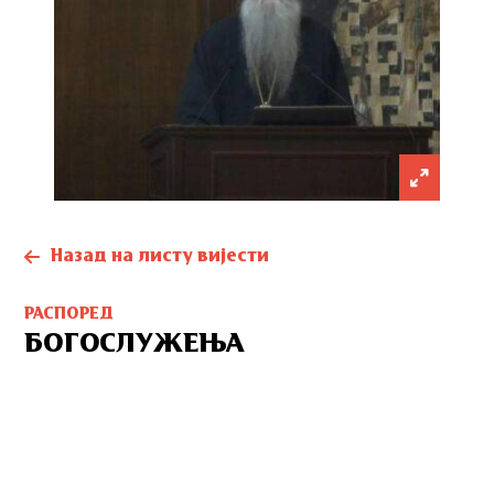
Назад на листу вијести
РАСПОРЕД
БОГОСЛУЖЕЊА