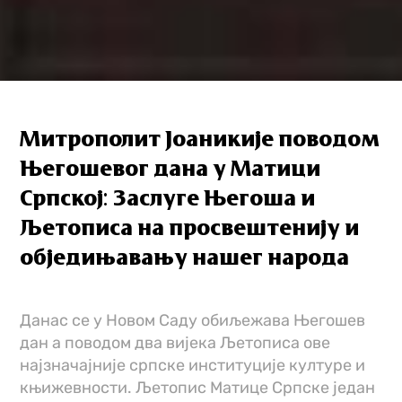
Митрополит Јоаникије поводом
Његошевог дана у Матици
Српској: Заслуге Његоша и
Љетописа на просвештенију и
обједињавању нашег народа
Данас се у Новом Саду обиљежава Његошев
дан а поводом два вијека Љетописа ове
најзначајније српске институције културе и
књижевности. Љетопис Матице Српске један