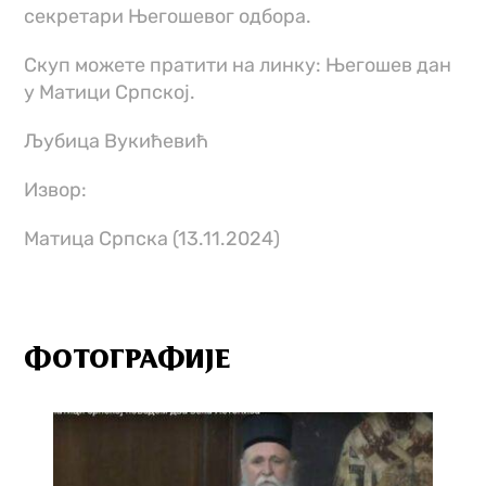
секретари Његошевог одбора.
Скуп можете пратити на линку: Његошев дан
у Матици Српској.
Љубица Вукићевић
Извор:
Матица Српска (13.11.2024)
ФОТОГРАФИЈЕ