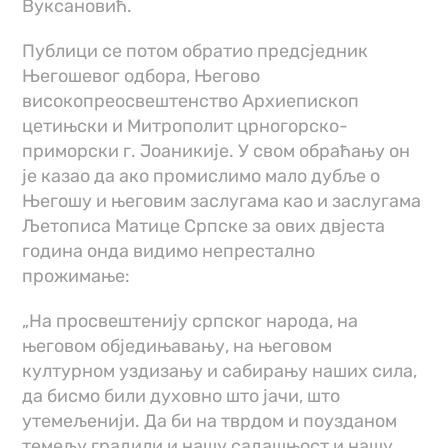
Вуксановић.
Публици се потом обратио предсједник
Његошевог одбора, Његово
високопреосвештенство Архиепископ
цетињски и Митрополит црногорско-
приморски г. Јоаникије. У свом обраћању он
је казао да ако промислимо мало дубље о
Његошу и његовим заслугама као и заслугама
Љетописа Матице Српске за ових двјеста
година онда видимо непрестално
прожимање:
„На просвештенију српског народа, на
његовом обједињавању, на његовом
културном уздизању и сабирању наших сила,
да бисмо били духовно што јачи, што
утемељенији. Да би на тврдом и поузданом
темељу градили и нашу садашњост и нашу