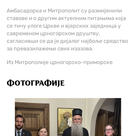
Амбасадорка и Митрополит су размијенили
ставове и о другим актуелним питањима која
се тичу улоге Цркве и вјерских заједница у
савременом црногорском друштву,
сагласивши се да је дијалог најбоље средство
за превазилажење свих изазова.
Из Митрополије црногорско-приморске
ФОТОГРАФИЈЕ