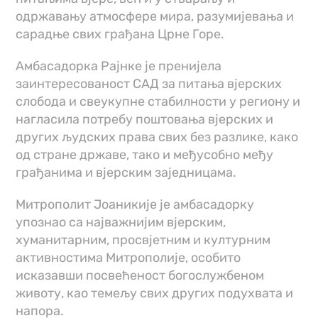
одржавању атмосфере мира, разумијевања и
сарадње свих грађана Црне Горе.
Амбасадорка Рајнке је пренијела
заинтересованост САД за питања вјерских
слобода и свеукупне стабилности у региону и
нагласила потребу поштовања вјерских и
других људских права свих без разлике, како
од стране државе, тако и међусобно међу
грађанима и вјерским заједницама.
Митрополит Јоаникије је амбасадорку
упознао са најважнијим вјерским,
хуманитарним, просвјетним и културним
активностима Митрополије, особито
исказавши посвећеност богослужбеном
животу, као темељу свих других подухвата и
напора.