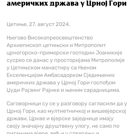
америчких држава у Црној Гори
Цетиње, 27. август 2024.
Његово Високопреосвештенство
Архиепископ цетињски и Митрополит
црногорско-приморски господин Јоаникије
сусрео се данас у просторијама Митрополије
у Цетињском манастиру са Њеном
Екселенцијом Амбасадорком Сједињених
америчких држава у Црној Гори госпођом
Џуди Рајзинг Рајнке и њеним сарадницима.
Саговорници су се у разговору сагласили да у
Црној Гори, као мултиетничкој и вишевјерској
држави, Цркве и вјерске заједнице имају
своју значајну друштвену улогу, не само по
питањима вјере, већ и у стварању и