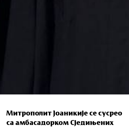
Митрополит Јоаникије се сусрео
са амбасадорком Сједињених