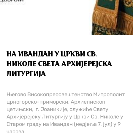
НА ИВАНДАН У ЦРКВИ СВ.
НИКОЛЕ СВЕТА АРХИЈЕРЕЈСКА
ЛИТУРГИЈА
Његово Високопреосвештенство Митрополит
црногорско-приморски, Архиепископ
цетињски,
г. Јоаникије, служиће Свету
Архијерејску Литургију у Цркви Св. Николе у
Старом граду на Ивандан (недјеља 7. јул) у 9
часова.