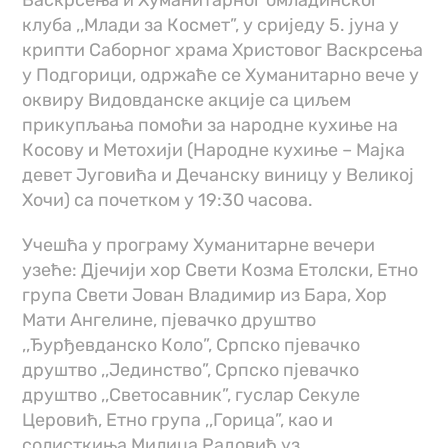
клуба ,,Млади за Космет”, у сриједу 5. јуна у
крипти Саборног храма Христовог Васкрсења
у Подгорици, одржаће се Хуманитарно вече у
оквиру Видовданске акције са циљем
прикупљања помоћи за народне кухиње на
Косову и Метохији (Народне кухиње – Мајка
девет Југовића и Дечанску виницу у Великој
Хочи) са почетком у 19:30 часова.
Учешћа у програму Хуманитарне вечери
узеће: Дјечији хор Свети Козма Етолски, Етно
група Свети Јован Владимир из Бара, Хор
Мати Ангелине, пјевачко друштво
,,Ђурђевданско Коло”, Српско пјевачко
друштво ,,Јединство”, Српско пјевачко
друштво ,,Светосавник”, гуслар Секуле
Церовић, Етно група ,,Горица”, као и
солисткиња Милица Радовић уз