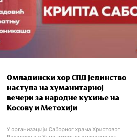
Омладински хор СПД Јединство
наступа на хуманитарној
вечери за народне кухиње на
Косову и Метохији
У организацији Саборног храма Христовог
Васкрсења и Хуманитарног омладинског