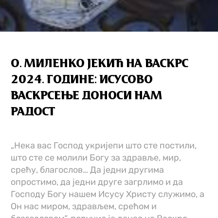
О. МИЛЕНКО ЈЕКИЋ НА ВАСКРС
2024. ГОДИНЕ: ИСУСОВО
ВАСКРСЕЊЕ ДОНОСИ НАМ
РАДОСТ
„Нека вас Господ укријепи што сте постили,
што сте се молили Богу за здравље, мир,
срећу, благослов… Да једни другима
опростимо, да једни друге загрлимо и да
Господу Богу нашем Исусу Христу служимо, а
Он нас миром, здрављем, срећом и