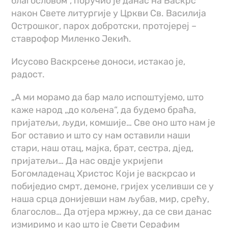
благословом“, поручио је данас на Васкрс
након Свете литургије у Цркви Св. Василија
Острошког, парох добротски, протојереј –
ставрофор Миленко Јекић.
Исусово Васкрсење доноси, истакао је,
радост.
„А ми морамо да бар мало испоштујемо, што
каже народ „до кољена“, да будемо браћа,
пријатељи, људи, комшије… Све оно што нам је
Бог оставио и што су нам оставили наши
стари, наш отац, мајка, брат, сестра, дјед,
пријатељи… Да нас овдје укријепи
Богомладенац Христос Који је васкрсао и
побиједио смрт, демоне, гријех уселивши се у
наша срца донијевши нам љубав, мир, срећу,
благослов… Да отјера мржњу, да се сви данас
измиримо и као што је Свети Серафим