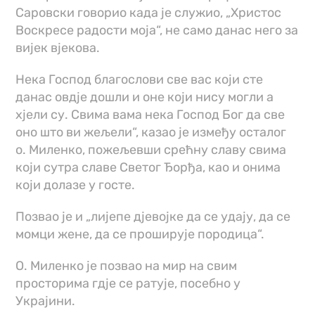
Саровски говорио када је служио, „Христос
Воскресе радости моја“, не само данас него за
вијек вјекова.
Нека Господ благослови све вас који сте
данас овдје дошли и оне који нису могли а
хјели су. Свима вама нека Господ Бог да све
оно што ви жељели“, казао је између осталог
о. Миленко, пожељевши срећну славу свима
који сутра славе Светог Ђорђа, као и онима
који долазе у госте.
Позвао је и „лијепе дјевојке да се удају, да се
момци жене, да се проширује породица“.
О. Миленко је позвао на мир на свим
просторима гдје се ратује, посебно у
Украјини.