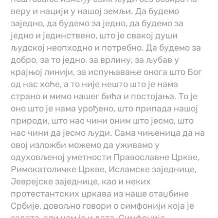
веру и нацији у нашој земљи. Да будемо
заједно, да будемо за једно, да будемо за
једно и јединствено, што је свакој души
људској неопходно и потребно. Да будемо за
добро, за то једно, за врлину, за љубав у
крајњој линији, за испуњавање онога што Бог
од нас хоће, а то није нешто што је нама
страно и мимо нашег бића и постојања. То је
оно што је нама урођено, што припада нашој
природи, што нас чини оним што јесмо, што
нас чини да јесмо људи. Сама чињеница да на
овој изложби можемо да уживамо у
одуховљеној уметности Православне Цркве,
Римокатоличке Цркве, Исламске заједнице,
Јеврејске заједнице, као и неких
протестантских цркава из наше отаџбине
Србије, довољно говори о симфонији која је