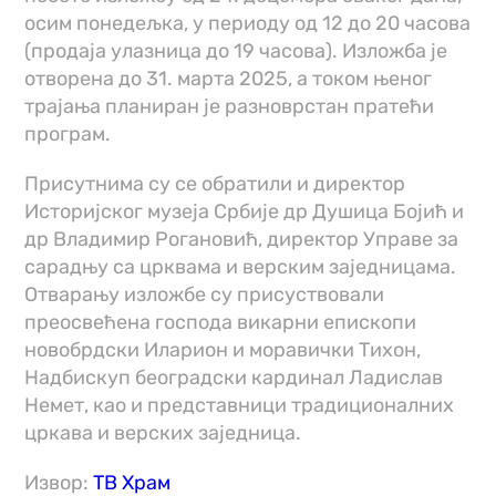
осим понедељка, у периоду од 12 до 20 часова
(продаја улазница до 19 часова). Изложба је
отворена до 31. марта 2025, а током њеног
трајања планиран је разноврстан пратећи
програм.
Присутнима су се обратили и директор
Историјског музеја Србије др Душица Бојић и
др Владимир Рогановић, директор Управе за
сарадњу са црквама и верским заједницама.
Отварању изложбе су присуствовали
преосвећена господа викарни епископи
новобрдски Иларион и моравички Тихон,
Надбискуп београдски кардинал Ладислав
Немет, као и представници традиционалних
цркава и верских заједница.
Извор:
ТВ Храм