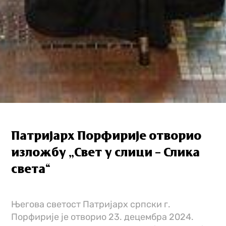
Патријарх Порфирије отворио
изложбу „Свет у слици – Слика
света“
Његова светост Патријарх српски г.
Порфирије је отворио 23. децембра 2024.