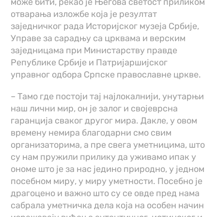
може бити, рекао је Његова светост приликом
отварања изложбе која је резултат
заједничког рада Историјског музеја Србије,
Управе за сарадњу са црквама и верским
заједницама при Министарству правде
Републике Србије и Патријаршијског
управног одбора Српске православне цркве.
– Тамо где постоји тај најлокалнији, унутарњи
наш лични мир, он је залог и својеврсна
гаранција сваког другог мира. Дакле, у овом
времену немира благодарни смо свим
организаторима, а пре свега уметницима, што
су нам пружили прилику да уживамо ипак у
ономе што је за нас једино природно, у једном
посебном миру, у миру уметности. Посебно је
драгоцено и важно што су се овде пред нама
сабрала уметничка дела која на особен начин