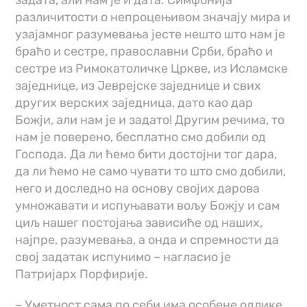
задата, али нам је и дата. Симфонија
различитости о непроцењивом значају мира и
узајамног разумевања јесте нешто што нам је
браћо и сестре, православни Срби, браћо и
сестре из Римокатоличке Цркве, из Исламске
заједнице, из Јеврејске заједнице и свих
других верских заједница, дато као дар
Божји, али нам је и задато! Другим речима, то
нам је поверено, бесплатно смо добили од
Господа. Да ли ћемо бити достојни тог дара,
да ли ћемо не само чувати то што смо добили,
него и доследно на основу својих дарова
умножавати и испуњавати вољу Божју и сам
циљ нашег постојања зависиће од наших,
најпре, разумевања, а онда и спремности да
свој задатак испунимо – нагласио је
Патријарх Порфирије.
– Уметност сама по себи има особене одлике,