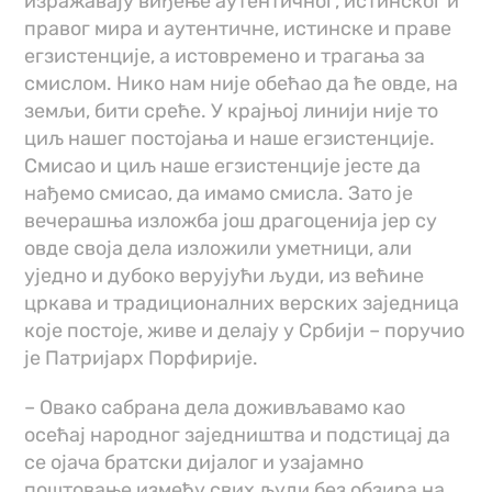
изражавају виђење аутентичног, истинског и
правог мира и аутентичне, истинске и праве
егзистенције, а истовремено и трагања за
смислом. Нико нам није обећао да ће овде, на
земљи, бити среће. У крајњој линији није то
циљ нашег постојања и наше егзистенције.
Смисао и циљ наше егзистенције јесте да
нађемо смисао, да имамо смисла. Зато је
вечерашња изложба још драгоценија јер су
овде своја дела изложили уметници, али
уједно и дубоко верујући људи, из већине
цркава и традиционалних верских заједница
које постоје, живе и делају у Србији – поручио
је Патријарх Порфирије.
– Овако сабрана дела доживљавамо као
осећај народног заједништва и подстицај да
се ојача братски дијалог и узајамно
поштовање између свих људи без обзира на