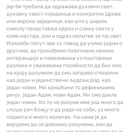
јер би требала да одражава духовни свет,
духовну свест појединца и конкретно Цркве
или верске заједнице, као што у ширем
смислу представља одраз и слику света у
коме настаје, али и одраз молитве за тај свет.
Изложбе попут ове су повод да учимо једни о
другима, да пронађемо позитивне начине
интеракције и повезивања уз поштовање
разлика и уважавања посебности да бих смо
на крају разумели да смо заправо створени
као један и јединствени људски род, као
један човек. Ми хришћани то дефинишемо
речју: један Адам, нови Адам. Ми смо дакле
један човек. Ко то не разуме има још много да
слуша реч Божју и да ради на себи, уз много
подвига и много молитве. На нама је да
верујемо да се довољно разумемо, али да
знамо исто тако да то није довољно него да је