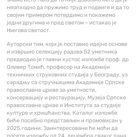
неопходно да пружимо труд и подвиге и да то
својим примером потврдимо и покажемо
једни другима и пред светом – истакао је
Његова светост.
Ауторски тим, који је поставио идејне основе
и извршио селекцију радова 52 уметника
предводио је главни кустос изложбе проф. др
Оливер Томић, професор на Академији
техничких струковних студија у Београду, уз
сарадњу са стручњацима Академије Српске
православне цркве за уметности,
консервацију и рестаурацију, Музеја Српске
православне цркве и Института за студије
културе и хришћанства. Каталог изложбе
биће посебно представљен и промовисан у
2025.години. Заинтересовани ће моћи да
посете изложбу од 24. децембра сваког дана,