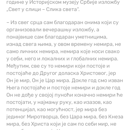
године у Историјском музеју Србије изложбу
„Свет у слици – Слика света“.
– Из свег срца сам благодаран онима који су
организовали вечерашњу изложбу, а
понајвише сам благодаран уметницима,
изнад свега њима, у овом времену немира, не
само личних немира, немира које носи свако
у себи, него и локалних и глобалних немира.
Међутим, све су то немири који постоје и
постојаће до Другог доласка Христовог, јер
Он је мир, Он је Цар мира. Докле год смо изван
Њега постојаће и постоје немири и докле год
Он не дође у својој пуноћи коначно немири ће
постојати, у најмању руку, као изазов, као
потенцијал, као могућност, јер мира без
јединог Миротворца, без Цара мира, без Кнеза
мира, без Христа који је сам по себи мир, не