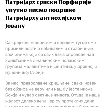
Патријарх српски Порфирије
упутио писмо подршке
Патријарху антиохијском
Јовану
Са крајњом неверицом и великом тугом смо
примили вести о небивалим и стравичним
злочинима који се ових дана спроводе над
хришћанима и мањинским исламским
групама – алавитима и шиитима, у древној и
мученичкој Сирији.
За нас, православне хришћане, сваки човек
без обзира на веру или нацију јесте икона
Божја и чувар светиње живота. Отуда је наша
жалост далеко већа, јер су протеклих дана
хиљаде недужних и незаштићених Сиријаца