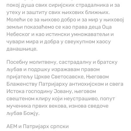
покој душа свих сиријских страдалника и за
утеху и заштиту свих њихових ближњих.
Молећи се за њихово добро и за мир у њиховој
земљи показаћемо се као права деца Оца
Небеског и као истински умножаватељи и
чувари мира и добра у свеукупном хаосу
данашњице.
Посебну молитвену, састрадалну и братску
љубав и подршку изражавам правом
пријатељу Цркве Светосавске, Његовом
Блаженству Патријарху антиохијском и свега
Истока господину Јовану, његовом
свештеном клиру који неустрашиво, попут
мученика првих векова, изнова сведоче
љубав Божју.
АЕМ и Патријарх српски