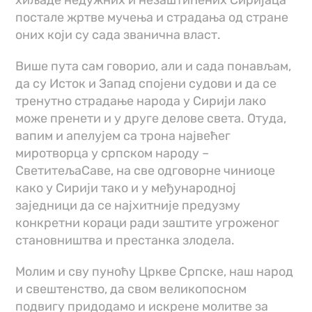
постале жртве мучења и страдања од стране
оних који су сада званична власт.
Више пута сам говорио, али и сада понављам,
да су Исток и Запад спојени судови и да се
тренутно страдање народа у Сирији лако
може пренети и у друге делове света. Отуда,
вапим и апелујем са трона највећег
миротворца у српском народу –
СветитељаСаве, на све одговорне чиниоце
како у Сирији тако и у међународној
заједници да се најхитније предузму
конкретни кораци ради заштите угроженог
становништва и престанка злодела.
Молим и сву пуноћу Цркве Српске, наш народ
и свештенство, да свом великопосном
подвигу придодамо и искрене молитве за